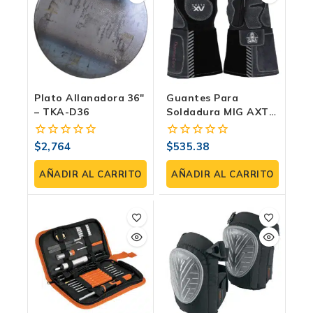
Plato Allanadora 36″
Guantes Para
– TKA-D36
Soldadura MIG AXT-
GP073-M
$
2,764
$
535.38
0
0
fuera
fuera
de
de
AÑADIR AL CARRITO
AÑADIR AL CARRITO
5
5