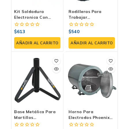
Kit Soldadura
Rodilleras Para
Electronica Con
Trabajar
Cautín Regulable De
Profesionales De PVC
25W – Truper CAU-
Acolchadas Para
$
613
$
540
0
0
25ERK
Soldadores,
fuera
fuera
Mecánicos Y Trabajos
de
de
AÑADIR AL CARRITO
AÑADIR AL CARRITO
De Construcción
5
5
Base Metálica Para
Horno Para
Martillos
Electrodos Phoenix
Demoledores TKA-
DryRod Tipo 300 –