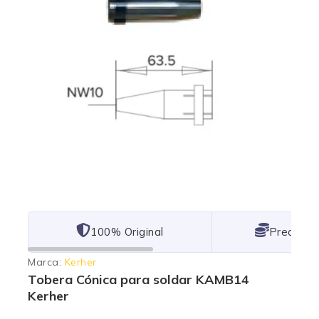
101% Original
Lowest P
Marca:
Kerher
Tobera Cónica para soldar KAMB14
Kerher