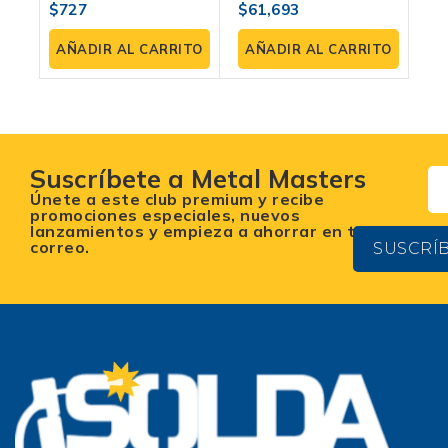
BASE
Alta Capacidad Y
$
727
$
61,693
0
0
Control De Humedad
fuera
fuera
de
de
AÑADIR AL CARRITO
AÑADIR AL CARRITO
5
5
Suscríbete a Metal Masters
Únete a este club premium y recibe
promociones especiales, nuevos
lanzamientos y empieza a ahorrar en tu
correo.
SUSCRÍ