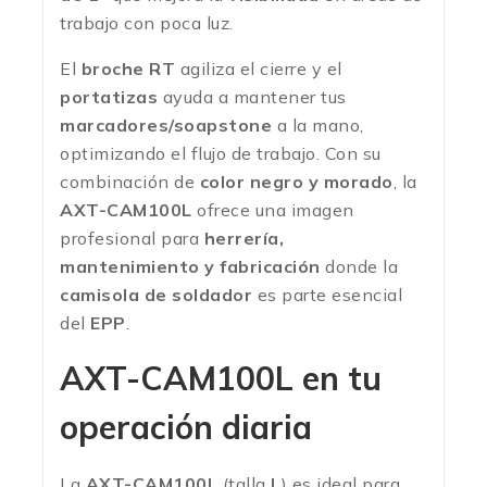
trabajo con poca luz.
El
broche RT
agiliza el cierre y el
portatizas
ayuda a mantener tus
marcadores/soapstone
a la mano,
optimizando el flujo de trabajo. Con su
combinación de
color negro y morado
, la
AXT-CAM100L
ofrece una imagen
profesional para
herrería,
mantenimiento y fabricación
donde la
camisola de soldador
es parte esencial
del
EPP
.
AXT-CAM100L en tu
operación diaria
La
AXT-CAM100L
(talla
L
) es ideal para