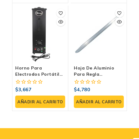
Horno Para
Hoja De Aluminio
Electrodos Portátil
Para Regla
Weld500 EQ-20SI –
Vibratoria 3 Metros –
Control De Humedad
TKA-CRV-3
$
3,667
$
4,780
0
0
Y Temperatura
fuera
fuera
Variable
de
de
AÑADIR AL CARRITO
AÑADIR AL CARRITO
5
5