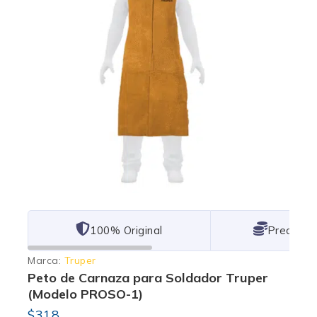
101% Original
Lowest P
Marca:
Truper
Peto de Carnaza para Soldador Truper
(Modelo PROSO-1)
$
318