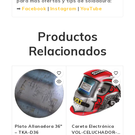
para más ofertas y tips de soldadura:
➡
Facebook
|
Instagram
|
YouTube
Productos
Relacionados
Plato Allanadora 36″
Careta Electrónica
– TKA-D36
VOL-CELUCHADOR-