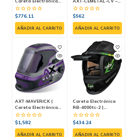
Careta Electrónica
AXT-CEMETAL-CV –
Auto-Oscurecible
Sombra Variable,
Con Visor Amplio,
Visión A Color,
$
776.11
$
562
0
0
Modo Esmeril Y
Protección UV/IR
fuera
fuera
Ajuste De
Para Soldadura TIG Y
de
de
AÑADIR AL CARRITO
AÑADIR AL CARRITO
Sensibilidad
MIG
5
5
AXT-MAVERICK |
Careta Electrónica
Careta Electrónica
RB-4000tc-2 |
De Sombra Variable
Autooscurecimiento
DIN 4–8 / 9–14, 5
DIN 9–13, Celda Solar
$
1,582
$
434.24
0
0
Sensores, Memoria Y
Y Visión 93×43 Mm
fuera
fuera
Modo Esmeril
de
de
AÑADIR AL CARRITO
AÑADIR AL CARRITO