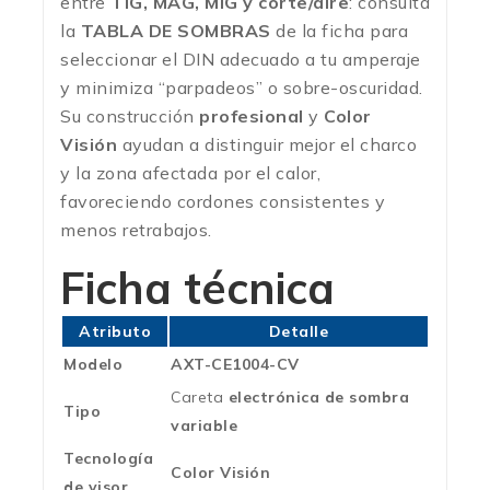
entre
TIG, MAG, MIG y corte/aire
: consulta
la
TABLA DE SOMBRAS
de la ficha para
seleccionar el DIN adecuado a tu amperaje
y minimiza “parpadeos” o sobre-oscuridad.
Su construcción
profesional
y
Color
Visión
ayudan a distinguir mejor el charco
y la zona afectada por el calor,
favoreciendo cordones consistentes y
menos retrabajos.
Ficha técnica
Atributo
Detalle
Modelo
AXT-CE1004-CV
Careta
electrónica de sombra
Tipo
variable
Tecnología
Color Visión
de visor