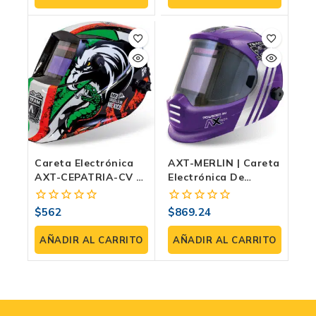
5
5
Careta Electrónica
AXT-MERLIN | Careta
AXT-CEPATRIA-CV –
Electrónica De
Sombra Variable,
Sombra Variable DIN
Visión A Color,
5–8 / 9–13, 4
$
562
$
869.24
0
0
Diseño Patriota,
Sensores, Visor
fuera
fuera
Ideal Para Soldadura
100×83 Mm Y Modo
de
de
AÑADIR AL CARRITO
AÑADIR AL CARRITO
TIG Y MIG/MAG
Esmeril
5
5