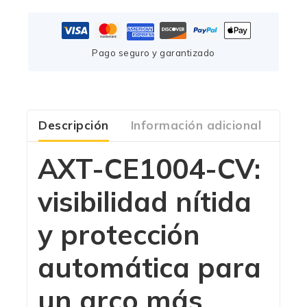
Pago seguro y garantizado
Descripción
Información adicional
Com
AXT-CE1004-CV:
visibilidad nítida
y protección
automática para
un arco más