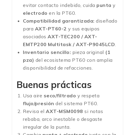
evitar contacto indebido, cuida
punta
y
electrodo
en la PT60.
Compatibilidad garantizada:
diseñado
para
AXT-PT60-2
y sus equipos
asociados
AXT-TEC200 / AXT-
EMTP200 Multitask / AXT-P9045LCD
.
Inventario sencillo:
pieza original
(1
pza)
del ecosistema PT60 con amplia
disponibilidad de refacciones.
Buenas prácticas
Usa aire
seco/filtrado
y respeta
flujo/presión
del sistema PT60.
Revisa el
AXT-MSM0098
si notas
rebaba, arco inestable o desgaste
irregular de la punta.
Cambia
punta + electrodo
junto con la