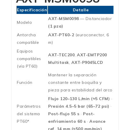
Especificación
Detalle
AXT-MSM0098
— Distanciador
Modelo
(1 pza)
Antorcha
AXT-PT60-2
(euroconector, 6
compatible
m)
Equipos
AXT-TEC200
,
AXT-EMTP200
compatibles
Multitask
,
AXT-P9045LCD
(vía PT60)
Mantener la separación
Función
constante entre boquilla y
pieza para estabilidad del arco
Flujo 120–130 L/min (≈5 CFM)
·
Parámetros
Presión 4.5–5 bar (65–72 psi)
·
del sistema
Post-flujo 55 s
·
Post-
PT60*
enfriamiento 60 s
·
Avance
ref. 14 mm (≈500 mm/min)