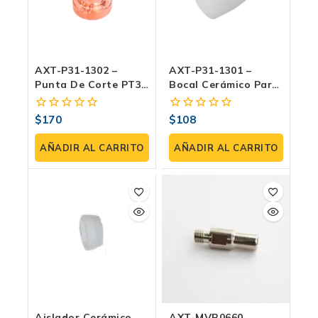
AXT-P31-1302 –
AXT-P31-1301 –
Punta De Corte PT31
Bocal Cerámico Para
(paquete 3 Pzas)
Antorcha PT31
(paquete 3 Pzas)
$
170
$
108
0
0
fuera
fuera
de
de
AÑADIR AL CARRITO
AÑADIR AL CARRITO
5
5
Aislador Cerámico
AXT-MVB0660