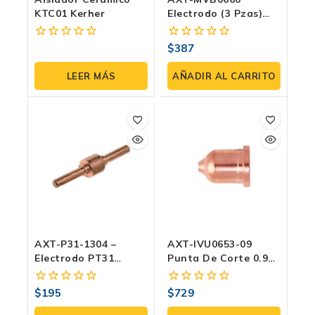
KTC01 Kerher
Electrodo (3 Pzas)
Para Antorcha SG-55
| Compatible Con
$
387
0
0
AXT-P1260LCD
fuera
fuera
de
de
LEER MÁS
AÑADIR AL CARRITO
5
5
AXT-P31-1304 –
AXT-IVU0653-09
Electrodo PT31
Punta De Corte 0.9
(paquete 3 Pzas)
Mm | Para Antorchas
AXT-PMX105 Y AXT-
$
195
$
729
0
0
PMXM105-L
fuera
fuera