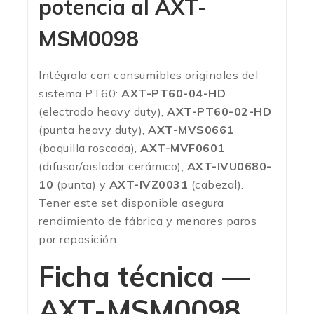
potencia al
AXT-
MSM0098
Intégralo con consumibles originales del
sistema PT60:
AXT-PT60-04-HD
(electrodo heavy duty),
AXT-PT60-02-HD
(punta heavy duty),
AXT-MVS0661
(boquilla roscada),
AXT-MVF0601
(difusor/aislador cerámico),
AXT-IVU0680-
10
(punta) y
AXT-IVZ0031
(cabezal).
Tener este set disponible asegura
rendimiento de fábrica y menores paros
por reposición.
Ficha técnica —
AXT-MSM0098