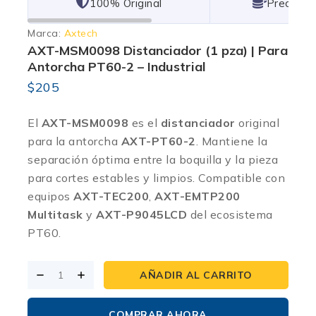
101% Original
Lowest P
Marca:
Axtech
AXT-MSM0098 Distanciador (1 pza) | Para
Antorcha PT60-2 – Industrial
$
205
El
AXT-MSM0098
es el
distanciador
original
para la antorcha
AXT-PT60-2
. Mantiene la
separación óptima entre la boquilla y la pieza
para cortes estables y limpios. Compatible con
equipos
AXT-TEC200
,
AXT-EMTP200
Multitask
y
AXT-P9045LCD
del ecosistema
PT60.
AÑADIR AL CARRITO
COMPRAR AHORA