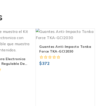
s
Guantes Anti-Impacto Tonka
Force TKA-GCI2030
ura Electronica
$
372
0
 Regulable De
fuera
per CAU-25ERK
de
5