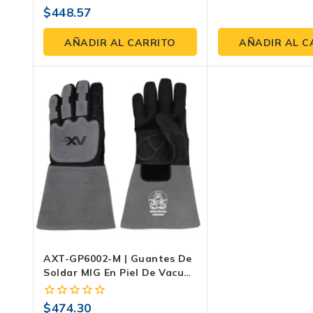
$
448.57
0
fuera
de
AÑADIR AL CARRITO
AÑADIR AL C
5
AXT-GP6002-M | Guantes De
Soldar MIG En Piel De Vacuno
Con Hilo Kevlar® – Puño 34
Cm
$
474.30
0