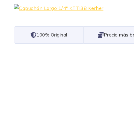
101% Original
Lowest Price