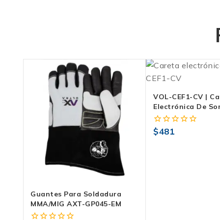
VOL-CEF1-CV | Ca
Electrónica De S
Variable
$
481
0
fuera
de
5
Guantes Para Soldadura
MMA/MIG AXT-GP045-EM