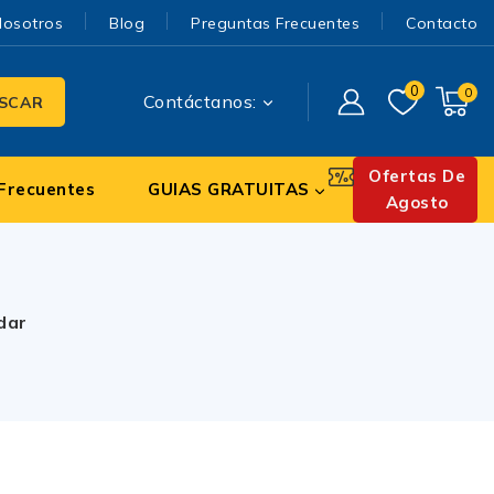
Nosotros
Blog
Preguntas Frecuentes
Contacto
0
0
Contáctanos:
SCAR
Ofertas De
Frecuentes
GUIAS GRATUITAS
Agosto
dar