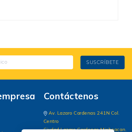
SUSCRÍBETE
empresa
Contáctenos
Av. Lazaro Cardenas 241N Col.
Centro
Ciudad Lazaro Cardenas Michoacan.