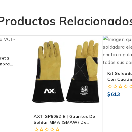
Productos Relacionado
reta
ombra
Kit Soldad
Con Cautín
25W – Tru
$
613
0
fuera
de
5
AXT-GP6052-E | Guantes De
Soldar MMA (SMAW) De
Carnaza Con Hilo Kevlar® –