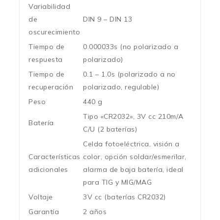
Variabilidad
de
DIN 9 – DIN 13
oscurecimiento
Tiempo de
0.000033s (no polarizado a
respuesta
polarizado)
Tiempo de
0.1 – 1.0s (polarizado a no
recuperación
polarizado, regulable)
Peso
440 g
Tipo «CR2032», 3V cc 210m/A
Batería
C/U (2 baterías)
Celda fotoeléctrica, visión a
Características
color, opción soldar/esmerilar,
adicionales
alarma de baja batería, ideal
para TIG y MIG/MAG
Voltaje
3V cc (baterías CR2032)
Garantía
2 años