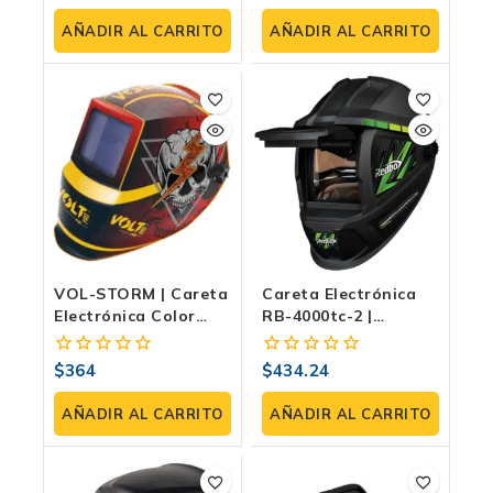
fuera
fuera
Para TIG Y MIG
Modo Esmeril
de
de
AÑADIR AL CARRITO
AÑADIR AL CARRITO
5
5
VOL-STORM | Careta
Careta Electrónica
Electrónica Color
RB-4000tc-2 |
Visión DIN 9–13, 2
Autooscurecimiento
Sensores Y Modo
DIN 9–13, Celda Solar
$
364
$
434.24
0
0
Esmeril Para
Y Visión 93×43 Mm
fuera
fuera
Soldador Profesional
de
de
AÑADIR AL CARRITO
AÑADIR AL CARRITO
5
5