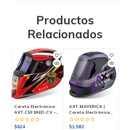
Productos
Relacionados
Careta Electrónica
AXT-MAVERICK |
AXT-CEF1RED-CV –
Careta Electrónica
Sombra Variable,
De Sombra Variable
Visión A Color,
DIN 4–8 / 9–14, 5
$
624
$
1,582
0
0
Protección UV/IR
Sensores, Memoria Y