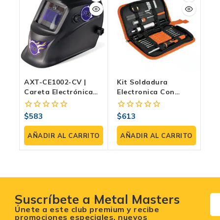
AXT-CE1002-CV |
Kit Soldadura
Careta Electrónica
Electronica Con
Auto-Oscurecible
Cautín Regulable De
Con Arnés De
25W – Truper CAU-
$
583
$
613
0
0
Matraca,
25ERK
fuera
fuera
Sensibilidad
de
de
AÑADIR AL CARRITO
AÑADIR AL CARRITO
Ajustable Y Modo
5
5
Esmeril
Suscríbete a Metal Masters
Únete a este club premium y recibe
promociones especiales, nuevos