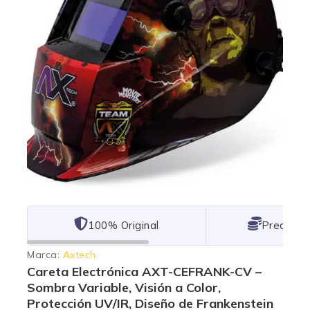
101% Original
Lowest P
Marca:
Axtech
Careta Electrónica AXT-CEFRANK-CV –
Sombra Variable, Visión a Color,
Protección UV/IR, Diseño de Frankenstein