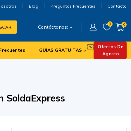
Nosotros
Blog
Preguntas Frecuentes
Contacto
0
0
Contáctanos:
SCAR
Ofertas De
Frecuentes
GUIAS GRATUITAS
Agosto
en SoldaExpress