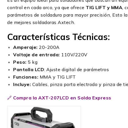
Es un equipo ideal para soldadores que buscan un equi
control en cada arco, ya que ofrece
TIG LIFT y MMA
, 
parámetros de soldadura para mayor precisión, Esto la 
de mejores soldadoras Axtech.
Características Técnicas:
Amperaje:
20-200A
Voltaje de entrada:
110V/220V
Peso:
5 kg
Pantalla LCD
: Ajuste digital de parámetros
Funciones:
MMA y TIG LIFT
Incluye:
Cables, pinza porta electrodo y pinza de ti
🔗
Compra la AXT-207LCD en Solda Express