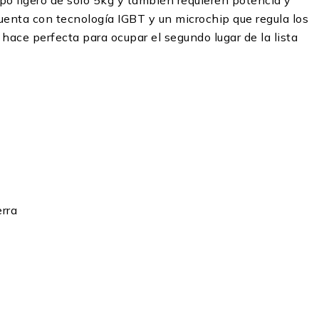
po ligero de solo 5kg y también requieren potencia y
cuenta con tecnología IGBT y un microchip que regula los
hace perfecta para ocupar el segundo lugar de la lista
erra