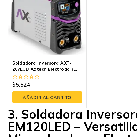
Soldadora Inversora AXT-
207LCD Axtech Electrodo Y
TIG LIFT Bi-Voltaje
$
5,524
0
fuera
de
AÑADIR AL CARRITO
5
3. Soldadora Inverso
EM120LED – Versatili