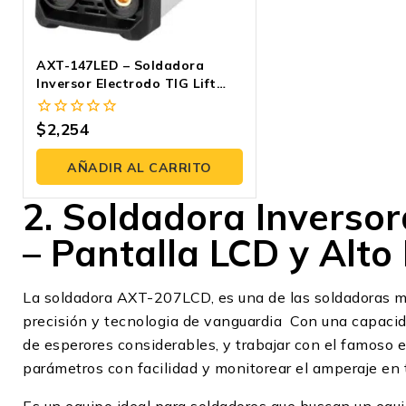
AXT-147LED – Soldadora
Inversor Electrodo TIG Lift
140A 110/220V
$
2,254
0
fuera
de
AÑADIR AL CARRITO
5
2. Soldadora Inverso
– Pantalla LCD y Alt
La soldadora AXT-207LCD, es una de las soldadoras m
precisión y tecnologia de vanguardia Con una capaci
de esperores considerables, y trabajar con el famoso 
parámetros con facilidad y monitorear el amperaje en 