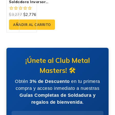
Soldadora Inversor
ELECTRODO Y TIG LIFT
120A, 110V Volt
$
3,277
$
2,776
0
fuera
de
AÑADIR AL CARRITO
5
¡Únete al Club Metal
Masters! 🛠️
Obtén
3% de Descuento
en tu primera
compra y acceso inmediato a nuestras
Guías Completas de Soldadura y
regalos de bienvenida
.