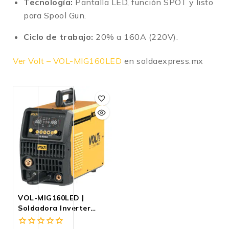
Tecnología:
Pantalla LED, función SPOT y listo
para Spool Gun.
Ciclo de trabajo:
20% a 160A (220V)
.
Ver Volt – VOL-MIG160LED
en soldaexpress.mx
VOL-MIG160LED |
Soldadora Inverter
MIG/MAG 160A
110/220V Con Sinergia,