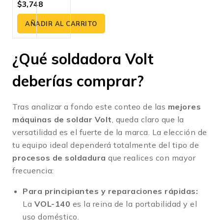
$
3,748
0
FLUX, TIG Lift Y
fuera
Electrodo – Pantalla
de
AÑADIR AL CARRITO
LED
5
¿Qué soldadora Volt
deberías comprar?
Tras analizar a fondo este conteo de las
mejores
máquinas de soldar Volt
, queda claro que la
versatilidad es el fuerte de la marca. La elección de
tu equipo ideal dependerá totalmente del tipo de
procesos de soldadura
que realices con mayor
frecuencia:
Para principiantes y reparaciones rápidas:
La
VOL-140
es la reina de la portabilidad y el
uso doméstico.