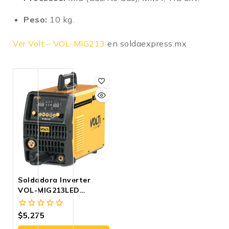
Peso:
10 kg.
Ver Volt – VOL-MIG213
en soldaexpress.mx
Soldadora Inverter
VOL-MIG213LED
MIG/MAG 110/220V
200A 3-En-1 Con TIG
$
5,275
0
Lift Y Pantalla LED
fuera