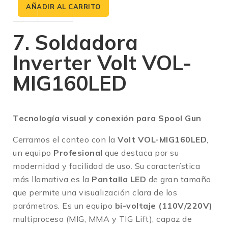
de
AÑADIR AL CARRITO
5
7. Soldadora
Inverter Volt VOL-
MIG160LED
Tecnología visual y conexión para Spool Gun
Cerramos el conteo con la
Volt VOL-MIG160LED
,
un equipo
Profesional
que destaca por su
modernidad y facilidad de uso.
Su característica
más llamativa es la
Pantalla LED
de gran tamaño,
que permite una visualización clara de los
parámetros
.
Es un equipo
bi-voltaje (110V/220V)
multiproceso (MIG, MMA y TIG Lift), capaz de