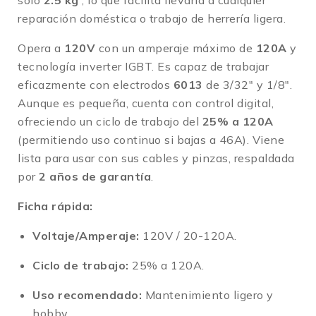
solo
2.5 kg
, lo que facilita llevarla a cualquier
reparación doméstica o trabajo de herrería ligera
.
Opera a
120V
con un amperaje máximo de
120A
y
tecnología inverter IGBT
.
Es capaz de trabajar
eficazmente con electrodos
6013
de 3/32″ y 1/8″
.
Aunque es pequeña, cuenta con control digital,
ofreciendo un ciclo de trabajo del
25% a 120A
(permitiendo uso continuo si bajas a 46A)
.
Viene
lista para usar con sus cables y pinzas, respaldada
por
2 años de garantía
.
Ficha rápida:
Voltaje/Amperaje:
120V / 20-120A
.
Ciclo de trabajo:
25% a 120A
.
Uso recomendado:
Mantenimiento ligero y
hobby
.