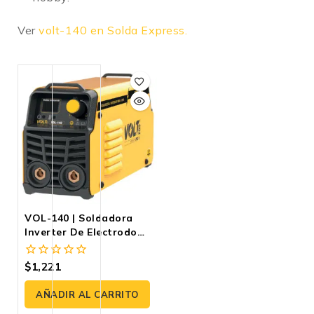
Ver
volt-140 en Solda Express.
VOL-140 | Soldadora
Inverter De Electrodo
120V 120A, Liviana Y
Digital Para Herrería Y
$
1,221
0
Mantenimiento
fuera
de
AÑADIR AL CARRITO
5