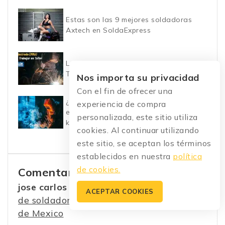
Estas son las 9 mejores soldadoras
Axtech en SoldaExpress
Las 7 Mejores Soldadoras (MMA) para
Trabajar en Taller
Nos importa su privacidad
Con el fin de ofrecer una
¿Buscas soldadora inversora Kerher?
experiencia de compra
estas son las mejores soldadoras
personalizada, este sitio utiliza
kerher
cookies. Al continuar utilizando
este sitio, se aceptan los términos
establecidos en nuestra
política
de cookies.
Comentarios recientes
jose carlos hernandez
Mejores marcas
en
ACEPTAR COOKIES
de soldadoras, este es el Top 10 marcas
de Mexico