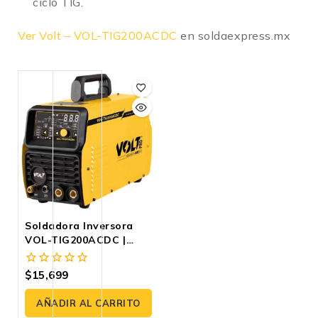
ciclo TIG.
Ver Volt – VOL-TIG200ACDC
en soldaexpress.mx
Soldadora Inversora
VOL-TIG200ACDC |
AC/DC 110/220V
$
15,699
0
fuera
de
AÑADIR AL CARRITO
5