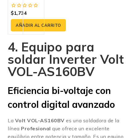
FLUX/MIG No Gas 120V
$
1,734
0
fuera
de
AÑADIR AL CARRITO
5
4. Equipo para
soldar Inverter Volt
VOL-AS160BV
Eficiencia bi-voltaje con
control digital avanzado
La
Volt VOL-AS160BV
es una soldadora de la
línea
Profesional
que ofrece un excelente
equilibrio entre potencia y tamaño.
Es un equipo