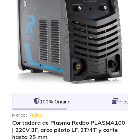
101% Original
Lowest P
Marca:
Redbo
Cortadora de Plasma Redbo PLASMA100
| 220V 3F, arco piloto LF, 2T/4T y corte
hasta 25 mm