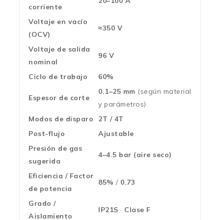
20–100 A
corriente
Voltaje en vacío
≈350 V
(OCV)
Voltaje de salida
96 V
nominal
Ciclo de trabajo
60%
0.1–25 mm
(según material
Espesor de corte
y parámetros)
Modos de disparo
2T / 4T
Post-flujo
Ajustable
Presión de gas
4–4.5 bar (aire seco)
sugerida
Eficiencia / Factor
85%
/
0.73
de potencia
Grado /
IP21S
·
Clase F
Aislamiento