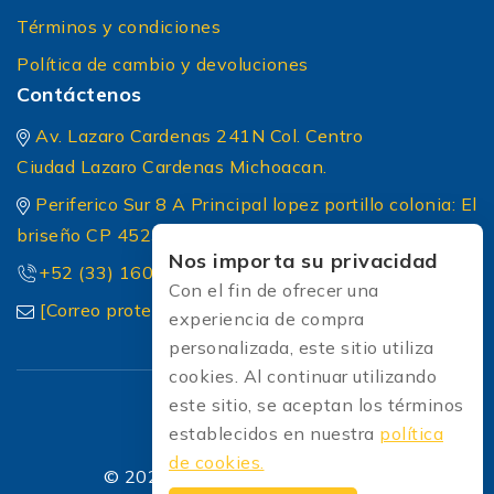
Términos y condiciones
Política de cambio y devoluciones
Contáctenos
Av. Lazaro Cardenas 241N Col. Centro
Ciudad Lazaro Cardenas Michoacan.
Periferico Sur 8 A Principal lopez portillo colonia: El
briseño CP 45236 Zapopan Jalisco
Nos importa su privacidad
+52 (33) 1604 5032
Con el fin de ofrecer una
[Correo protected]
experiencia de compra
personalizada, este sitio utiliza
cookies. Al continuar utilizando
este sitio, se aceptan los términos
establecidos en nuestra
política
de cookies.
© 2026 Soldadoras Soldaexpress