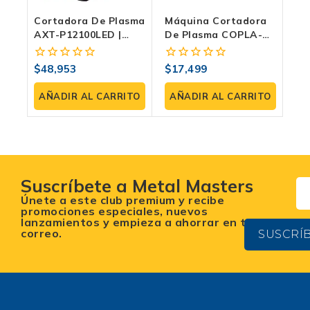
Cortadora De Plasma
Máquina Cortadora
AXT-P12100LED |
De Plasma COPLA-
220V/440V (1F/3F)
60X | 60 Amp | Truper
Expert
$
48,953
$
17,499
0
0
fuera
fuera
de
de
AÑADIR AL CARRITO
AÑADIR AL CARRITO
5
5
Suscríbete a Metal Masters
Únete a este club premium y recibe
promociones especiales, nuevos
lanzamientos y empieza a ahorrar en tu
correo.
SUSCRÍ