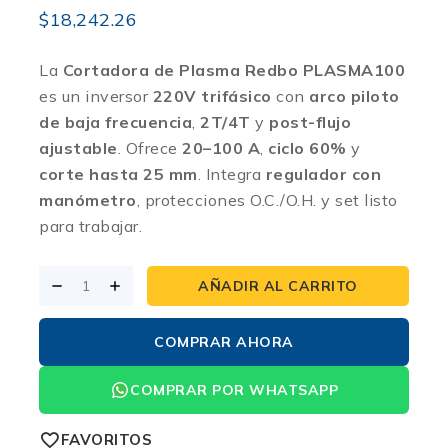
$
18,242.26
La
Cortadora de Plasma Redbo PLASMA100
es un inversor
220V trifásico
con
arco piloto
de baja frecuencia
,
2T/4T
y
post-flujo
ajustable
. Ofrece
20–100 A
,
ciclo 60%
y
corte hasta 25 mm
. Integra
regulador con
manómetro
, protecciones O.C./O.H. y set listo
para trabajar.
AÑADIR AL CARRITO
COMPRAR AHORA
COMPRAR POR WHATSAPP
FAVORITOS