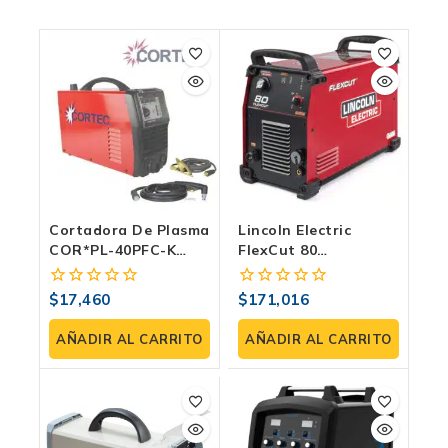
Cortadora De Plasma
Lincoln Electric
COR*PL-40PFC-K
FlexCut 80
Para Metal | 40 Amp
Cortadora De Plasma
| 80A CNC Y Manual |
$
17,460
$
171,016
0
0
Solda Express
fuera
fuera
de
de
AÑADIR AL CARRITO
AÑADIR AL CARRITO
5
5