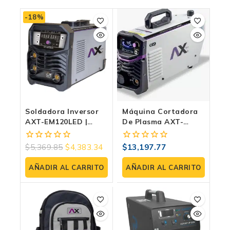
-18%
Soldadora Inversor
Máquina Cortadora
AXT-EM120LED |
De Plasma AXT-
MIG/MMA/TIG Lift |
P9045LCD | Bivoltaje
Bi-Voltaje | Sin Gas
$
5,369.85
$
4,383.34
$
13,197.77
0
0
fuera
fuera
de
de
AÑADIR AL CARRITO
AÑADIR AL CARRITO
5
5