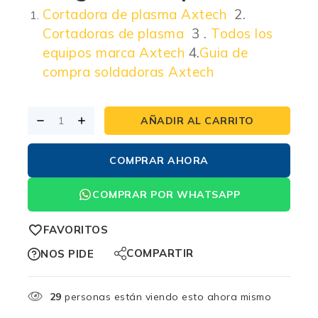
Cortadora de plasma Axtech
2.
Cortadoras de plasma
3 .
Todos los
equipos marca Axtech
4.
Guia de
compra soldadoras Axtech
AÑADIR AL CARRITO
COMPRAR AHORA
COMPRAR POR WHATSAPP
FAVORITOS
COMPARTIR
NOS PIDE
29
personas están viendo esto ahora mismo