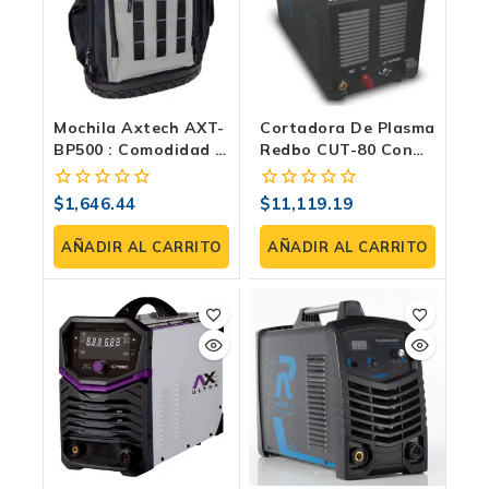
Mochila Axtech AXT-
Cortadora De Plasma
BP500 : Comodidad Y
Redbo CUT-80 Con
Protección
Compresor | Inverter
220V 3F, Arco Piloto
$
1,646.44
$
11,119.19
0
0
LF Y 1–30 Mm De
fuera
fuera
Corte
de
de
AÑADIR AL CARRITO
AÑADIR AL CARRITO
5
5