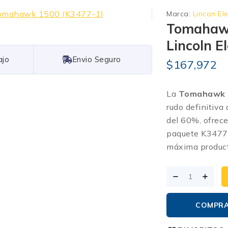
Marca:
Lincon Ele
Tomahawk
Lincoln El
Free Shipping
$
167,972
La
Tomahawk 1
rudo definitiva
del 60%, ofrece
paquete K347
máxima producti
COMPR