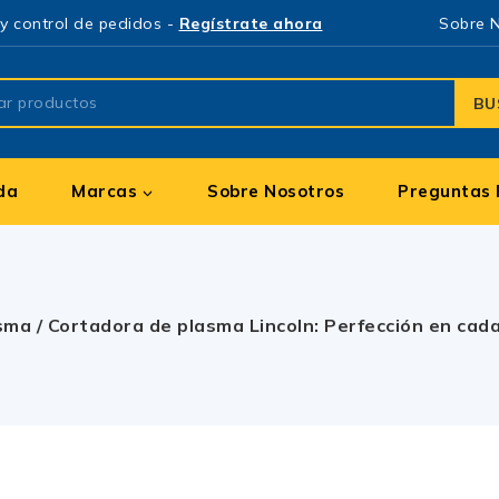
y control de pedidos -
Regístrate ahora
Sobre 
BU
da
Marcas
Sobre Nosotros
Preguntas 
asma
/
Cortadora de plasma Lincoln: Perfección en cad