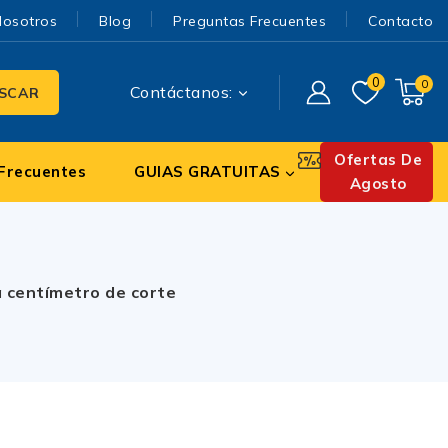
Nosotros
Blog
Preguntas Frecuentes
Contacto
0
0
Contáctanos:
SCAR
Ofertas De
Frecuentes
GUIAS GRATUITAS
Agosto
a centímetro de corte