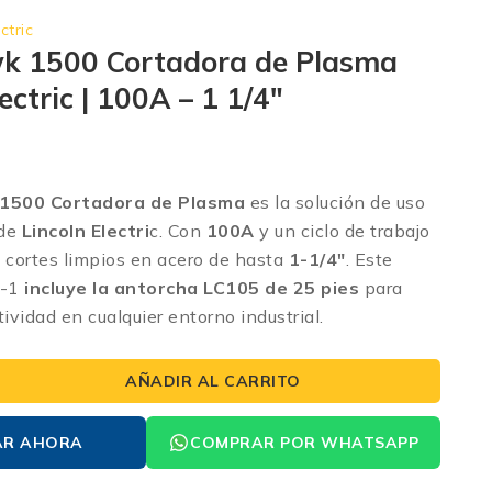
ctric
 1500 Cortadora de Plasma
ectric | 100A – 1 1/4″
500 Cortadora de Plasma
es la solución de uso
 de
Lincoln Electri
c. Con
100A
y un ciclo de trabajo
 cortes limpios en acero de hasta
1-1/4″
. Este
7-1
incluye la antorcha LC105 de 25 pies
para
vidad en cualquier entorno industrial.
AÑADIR AL CARRITO
AR AHORA
COMPRAR POR WHATSAPP