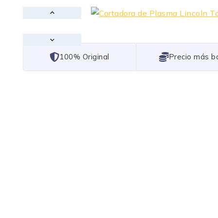
101% Original
Lowest Price