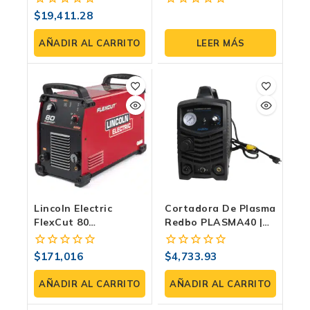
440V-3F | Arco Piloto
Definitiva Para La
$
19,411.28
0
0
Industria Pesada
fuera
fuera
de
de
AÑADIR AL CARRITO
LEER MÁS
5
5
Lincoln Electric
Cortadora De Plasma
FlexCut 80
Redbo PLASMA40 |
Cortadora De Plasma
Bivoltaje 110/220V
| 80A CNC Y Manual |
Con Arco Piloto,
$
171,016
$
4,733.93
0
0
Solda Express
2T/4T Y Ciclo 60%
fuera
fuera
de
de
AÑADIR AL CARRITO
AÑADIR AL CARRITO
5
5