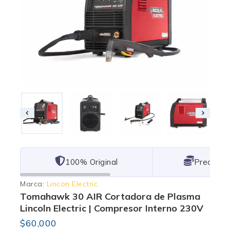
101% Original
Lowest P
Marca:
Lincon Electric
Tomahawk 30 AIR Cortadora de Plasma
Lincoln Electric | Compresor Interno 230V
$
60,000