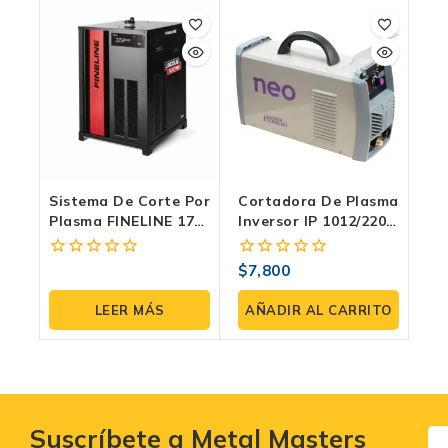
Sistema De Corte Por
Cortadora De Plasma
Plasma FINELINE 170
Inversor IP 1012/220
HD: La Revolución De
50 A
La Alta Definición
$
7,800
0
0
Industrial
fuera
fuera
de
de
LEER MÁS
AÑADIR AL CARRITO
5
5
Suscríbete a Metal Masters