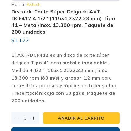
Marca:
Axtech
Disco de Corte Súper Delgado AXT-
DCF412 4 1/2″ (115×1.2×22.23 mm) Tipo
41 – Metal/Inox, 13,300 rpm. Paquete de
200 unidades.
$
1,122
El
AXT-DCF412
es un disco de corte súper
delgado
Tipo 41
para
metal e inoxidable
.
Medida
4 1/2″ (115×1.2×22.23 mm)
,
máx.
13,300 rpm (80 m/s)
y
grosor 1.2 mm
para
cortes fríos, precisos y rápidos en taller y obra.
Presentación:
caja con 50 pzas
.
Paquete de
200 unidades.
AÑADIR AL CARRITO