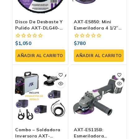
Disco De Desbaste Y
AXT-ES850: Mini
Pulido AXT-DLG40-
Esmeriladora 4 1/2”
Z29 4 1/2″ (115×22.23
(115 Mm), 850 W,
Mm) Tipo 29 –
11,000 Rpm, 120 V |
$
1,050
$
780
0
0
Zirconia Grano 40
Clase II Con Guarda
fuera
fuera
Para Metal/Inox.
Y Maneral
de
de
AÑADIR AL CARRITO
AÑADIR AL CARRITO
Caja Con 50
5
5
Unidades.
Combo – Soldadora
AXT-ES115B:
Inversora AXT-
Esmeriladora