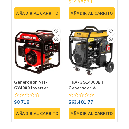
$
19,957.21
fuera de 5
fuera
Exteriores
de
5
AÑADIR AL CARRITO
AÑADIR AL CARRITO
Generador NIT-
TKA-GS14000E |
GY4000 Inverter
Generador A
Silencioso De 3600W
Gasolina 14 KW
– Compacto Y
Monofásico/trifásico
$
8,718
$
63,401.77
0
0
Eficiente Con Modo
Con Salida
fuera
fuera
Eco.
Equitativa Y Tanque
de
de
AÑADIR AL CARRITO
AÑADIR AL CARRITO
De 50 L
5
5