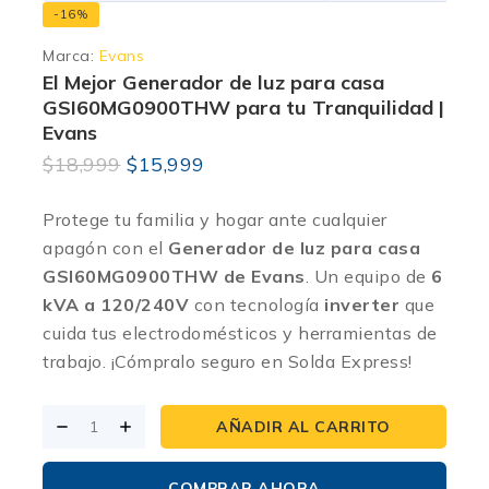
-16%
Marca:
Evans
El Mejor Generador de luz para casa
GSI60MG0900THW para tu Tranquilidad |
Evans
$
18,999
$
15,999
Protege tu familia y hogar ante cualquier
apagón con el
Generador de luz para casa
GSI60MG0900THW de Evans
.
Un equipo de
6
kVA a 120/240V
con tecnología
inverter
que
cuida tus electrodomésticos y herramientas de
trabajo.
¡Cómpralo seguro en Solda Express!
AÑADIR AL CARRITO
COMPRAR AHORA