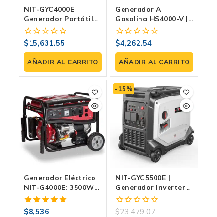
NIT-GYC4000E
Generador A
Generador Portátil
Gasolina HS4000-V |
Silencioso De 3600W
3000 W Máx., 110/220
– Eficiencia Y Bajo
V Bifásico, 7 HP Y
$
15,631.55
$
4,262.54
0
0
Ruido.
Tanque De 15 L
fuera
fuera
de
de
AÑADIR AL CARRITO
AÑADIR AL CARRITO
5
5
-15%
Generador Eléctrico
NIT-GYC5500E |
NIT-G4000E: 3500W
Generador Inverter
De Potencia- Ideal
Silencioso 5.5 KW
Para Uso Residencial
110/220V Para Hogar,
$
8,536
$
23,479.07
5.00
0
Y Comercial
Oficina Móvil Y