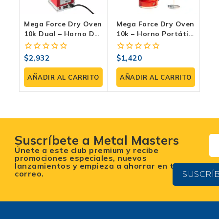
Mega Force Dry Oven
Mega Force Dry Oven
10k Dual – Horno De
10k – Horno Portátil
Secado De
Para Electrodos Con
Electrodos
Control De Humedad
$
2,932
$
1,420
0
0
Profesional
fuera
fuera
de
de
AÑADIR AL CARRITO
AÑADIR AL CARRITO
5
5
Suscríbete a Metal Masters
Únete a este club premium y recibe
promociones especiales, nuevos
lanzamientos y empieza a ahorrar en tu
correo.
SUSCRÍ