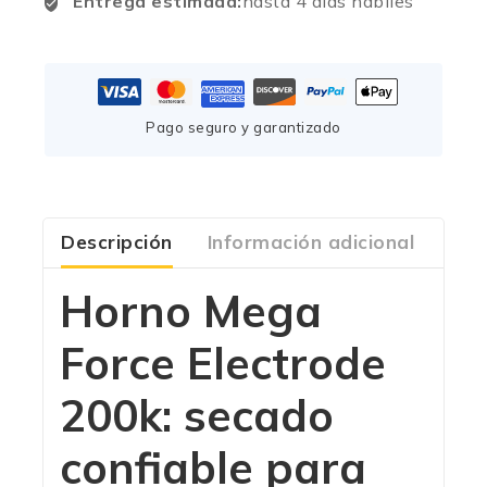
Entrega estimada:
hasta 4 días hábiles
Pago seguro y garantizado
Descripción
Información adicional
Com
Horno Mega
Force Electrode
200k: secado
confiable para