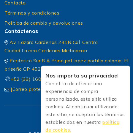
Contacto
Términos y condiciones
Política de cambio y devoluciones
Contáctenos
Av. Lazaro Cardenas 241N Col. Centro
Ciudad Lazaro Cardenas Michoacan.
Periferico Sur 8 A Principal lopez portillo colonia: El
briseño CP 45236 Zapopan Jalisco
Nos importa su privacidad
+52 (33) 1604 5032
Con el fin de ofrecer una
[Correo protected]
experiencia de compra
personalizada, este sitio utiliza
cookies. Al continuar utilizando
este sitio, se aceptan los términos
establecidos en nuestra
política
de cookies.