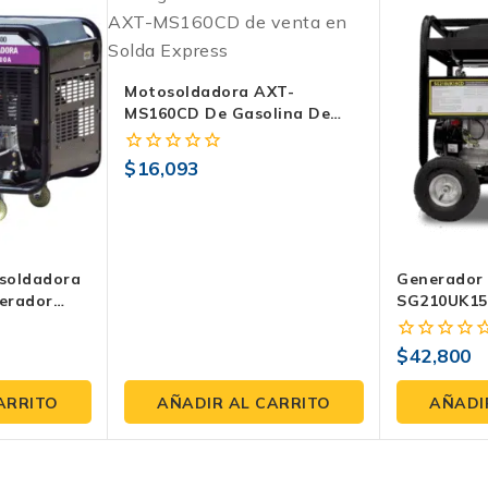
Motosoldadora AXT-
MS160CD De Gasolina De
Corriente Directa | 1000W
130 Amp
$
16,093
0
fuera
de
5
soldadora
Generador
nerador
SG210UK15
Potencia Y
Rendimien
$
42,800
0
fuera
de
ARRITO
AÑADIR AL CARRITO
AÑADI
5