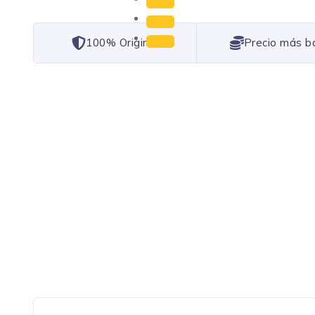
101% Original
Lowest Price