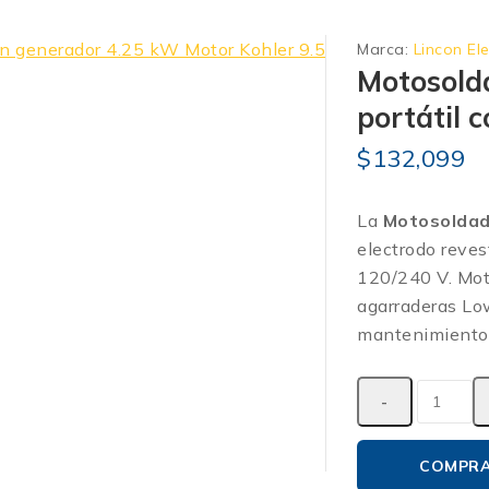
Marca:
Lincon Ele
Motosold
portátil 
$
132,099
La
Motosoldad
electrodo reve
120/240 V. Moto
agarraderas Low
mantenimiento 
COMPR