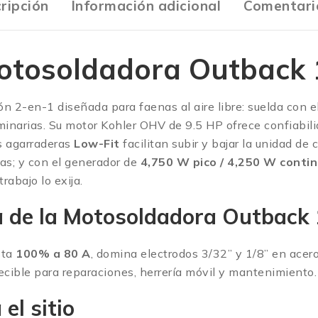
ripción
Información adicional
Comentari
otosoldadora Outback 
ón 2-en-1 diseñada para faenas al aire libre: suelda con 
uminarias. Su motor Kohler OHV de 9.5 HP ofrece confiabil
as agarraderas
Low-Fit
facilitan subir y bajar la unidad d
das; y con el generador de
4,750 W pico / 4,250 W conti
abajo lo exija.
 de la
Motosoldadora Outback
sta
100% a 80 A
, domina electrodos 3/32” y 1/8” en acero
decible para reparaciones, herrería móvil y mantenimiento.
el sitio