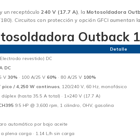
y un receptáculo
240 V (17.7 A)
, la
Motosoldadora Out
80). Circuitos con protección y opción GFCI aumentan l
tosoldadora Outback 
Detalle
lectrodo revestido) DC
 A DC
25 V
30%
· 100 A/25 V
60%
· 80 A/25 V
100%
 pico / 4,250 W continuos
, 120/240 V, 60 Hz, monofásico
dúplex (hasta 35.5 A total) · 1×240 V (17.7 A)
 CH395
9.5 HP @ 3,600 rpm, 1 cilindro, OHV, gasolina
paro automático por bajo aceite
 a plena carga · 1.14 L/h sin carga