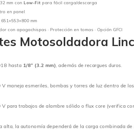
 32 mm con
Low-Fit
para fácil carga/descarga
ro en panel
 651×553×800 mm
ador con apagachispas · Protección en tomas · Opción GFCI
tes Motosoldadora Lin
018 hasta
1/8” (3.2 mm)
, además de recargues duros.
V maneja esmeriles, bombas y torres de luz dentro de los
 para trabajos de alambre sólido o flux core (verifica co
a alta, la autonomía dependerá de la carga combinada de s