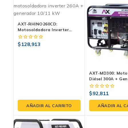
AXT-RHINO260CD:
Motosoldadora Inverter
260A + Generador 10/11 KW,
120/240 V, TIG Lift Y
$
128,913
0
Spoolgun
fuera
de
5
AXT-MD300: Moto
Diésel 300A + Ge
10/11 KW
$
92,811
0
fuera
de
AÑADIR AL CARRITO
AÑADIR AL C
5