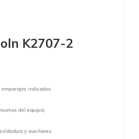
coln K2707-2
 amperajes indicados.
nsumos del equipo).
oldadura y auxiliares.