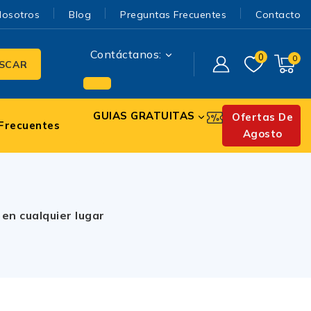
Nosotros
Blog
Preguntas Frecuentes
Contacto
Contáctanos:
0
0
SCAR
GUIAS GRATUITAS
Ofertas De
Frecuentes
Agosto
en cualquier lugar