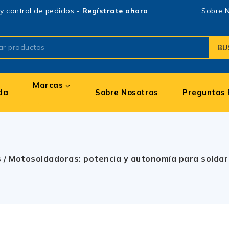
y control de pedidos -
Regístrate ahora
Sobre 
BU
Marcas
da
Sobre Nosotros
Preguntas 
s
/
Motosoldadoras: potencia y autonomía para soldar 