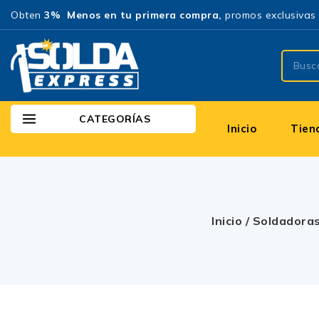
Obten
3% Menos en tu primera compra,
promos exclusivas 
CATEGORÍAS
Inicio
Tien
Inicio
/
Soldadora