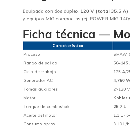
Equipada con dos dúplex
120 V (total 35.5 A)
y equipos MIG compactos (ej. POWER MIG 140/1
Ficha técnica —
Mo
Característica
Proceso
SMAW (E
Rango de salida
50–145
Ciclo de trabajo
125 A/
Generador AC
4,750 W
Tomas auxiliares
2×120 V 
Motor
Kohler
Tanque de combustible
25.7 L
Aceite del motor
1.1 L · 
Consumo aprox.
3.10 L/h