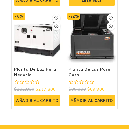
AÑADIR AL CARRITO
LEER MÁS
5
5
-6%
-22%
Planta De Luz Para
Planta De Luz Para
Negocio
Casa
GTC27DM220:
GER10LP1800TH:
Potencia Trifásica
Respaldo Absoluto Y
$
232,800
$
217,800
$
89,800
$
69,800
0
0
Ininterrumpida Evans
Silencioso Evans
fuera
fuera
de
de
AÑADIR AL CARRITO
AÑADIR AL CARRITO
5
5