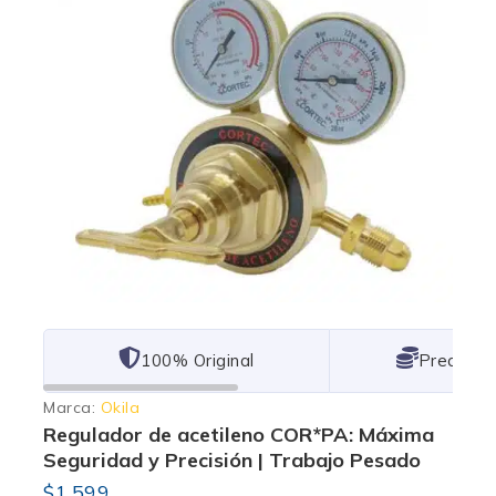
101% Original
Lowest P
Marca:
Okila
Regulador de acetileno COR*PA: Máxima
Seguridad y Precisión | Trabajo Pesado
$
1,599