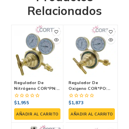
Relacionados
Regulador De
Regulador De
Nitrógeno COR*PN:
Oxigeno COR*PO:
Precisión Y Potencia
Precisión Industrial
Industrial | Trabajo
Para Oxicorte |
$
1,955
$
1,873
0
0
Pesado
Trabajo Pesado
fuera
fuera
de
de
AÑADIR AL CARRITO
AÑADIR AL CARRITO
5
5