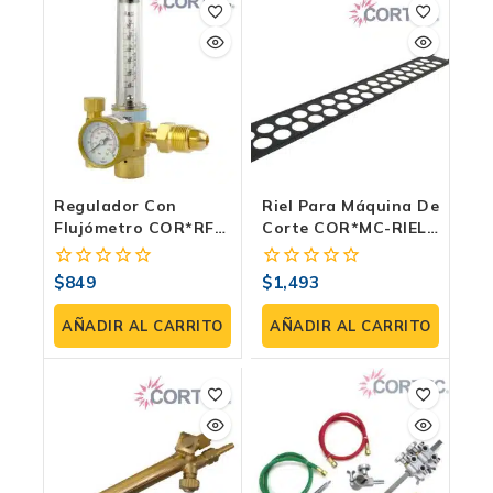
Regulador Con
Riel Para Máquina De
Flujómetro COR*RFA:
Corte COR*MC-RIEL:
Precisión Para Gases
Precisión Y
Inertes | Cortec
Estabilidad | Cortec
$
849
$
1,493
0
0
fuera
fuera
de
de
AÑADIR AL CARRITO
AÑADIR AL CARRITO
5
5