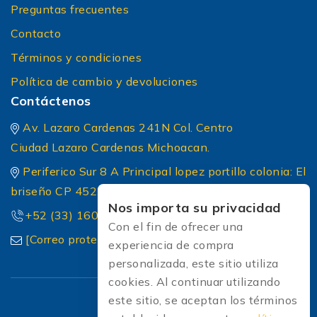
Preguntas frecuentes
Contacto
Términos y condiciones
Política de cambio y devoluciones
Contáctenos
Av. Lazaro Cardenas 241N Col. Centro
Ciudad Lazaro Cardenas Michoacan.
Periferico Sur 8 A Principal lopez portillo colonia: El
briseño CP 45236 Zapopan Jalisco
Nos importa su privacidad
+52 (33) 1604 5032
Con el fin de ofrecer una
[Correo protected]
experiencia de compra
personalizada, este sitio utiliza
cookies. Al continuar utilizando
este sitio, se aceptan los términos