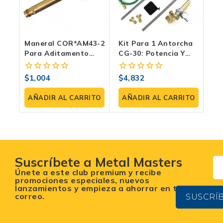
Maneral COR*AM43-2
Kit Para 1 Antorcha
Para Aditamento
CG-30: Potencia Y
Tipo Harris: Potencia
Versatilidad
Y Versatilidad
Industrial | COR*MC-
$
1,004
$
4,832
0
0
CG-30-KIT
fuera
fuera
de
de
AÑADIR AL CARRITO
AÑADIR AL CARRITO
5
5
Suscríbete a Metal Masters
Únete a este club premium y recibe
promociones especiales, nuevos
lanzamientos y empieza a ahorrar en tu
correo.
SUSCRÍ