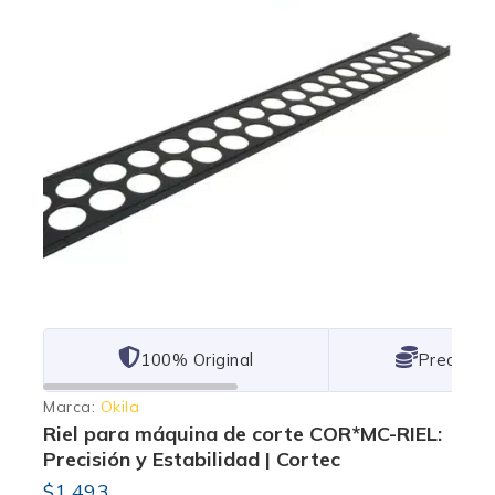
101% Original
Lowest P
Marca:
Okila
Riel para máquina de corte COR*MC-RIEL:
Precisión y Estabilidad | Cortec
$
1,493