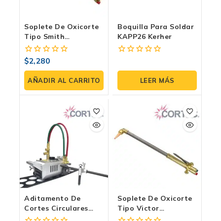
Soplete De Oxicorte
Boquilla Para Soldar
Tipo Smith
KAPP26 Kerher
COR*SC1620-CH:
Rendimiento
$
2,280
0
0
Superior
fuera
fuera
de
de
AÑADIR AL CARRITO
LEER MÁS
5
5
Aditamento De
Soplete De Oxicorte
Cortes Circulares
Tipo Victor
COR*MC-CCA Para
COR*SC900FC: