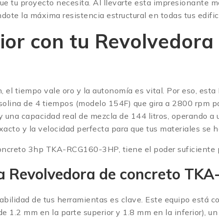
 tu proyecto necesita.
Al llevarte esta impresionante m
ote la máxima resistencia estructural en todas tus edific
ior con tu Revolvedora
n, el tiempo vale oro y la autonomía es vital. Por eso, 
olina de 4 tiempos (modelo 154F) que gira a 2800 rpm par
y una capacidad real de mezcla de 144 litros, operando a 
exacto y la velocidad perfecta para que tus materiales s
creto 3hp TKA-RCG160-3HP, tiene el poder suficiente para 
 la Revolvedora de concreto T
bilidad de tus herramientas es clave. Este equipo está con
de 1.2 mm en la parte superior y 1.8 mm en la inferior), u