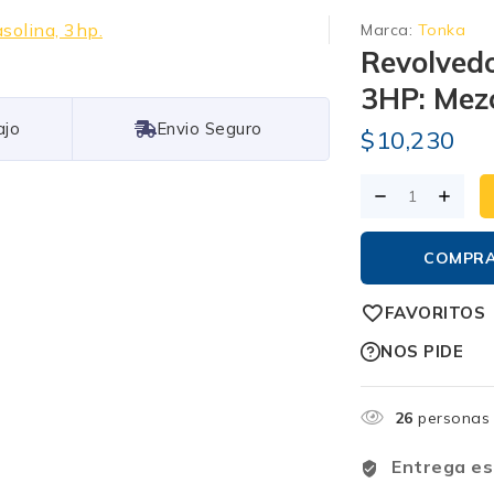
Marca:
Tonka
Revolved
3HP: Mezc
Free Shipping
$
10,230
COMPR
FAVORITOS
NOS PIDE
26
personas 
Entrega es