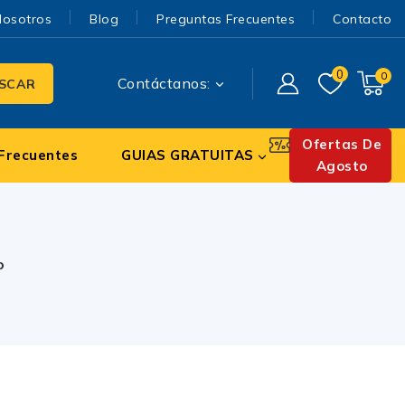
Nosotros
Blog
Preguntas Frecuentes
Contacto
0
0
Contáctanos:
SCAR
Ofertas De
Frecuentes
GUIAS GRATUITAS
Agosto
o