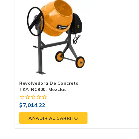
Revolvedora De Concreto
TKA-RC900: Mezclas
Perfectas Y Uniformes |
Tonka
$
7,014.22
0
fuera
de
AÑADIR AL CARRITO
5