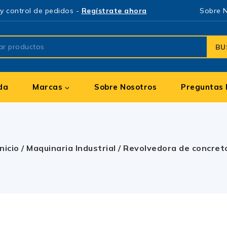
y control de pedidos -
Regístrate ahora
Sobre 
BU
da
Marcas
Sobre Nosotros
Preguntas 
Inicio
/
Maquinaria Industrial
/
Revolvedora de concret