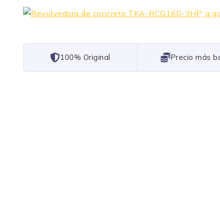
101% Original
Lowest Price