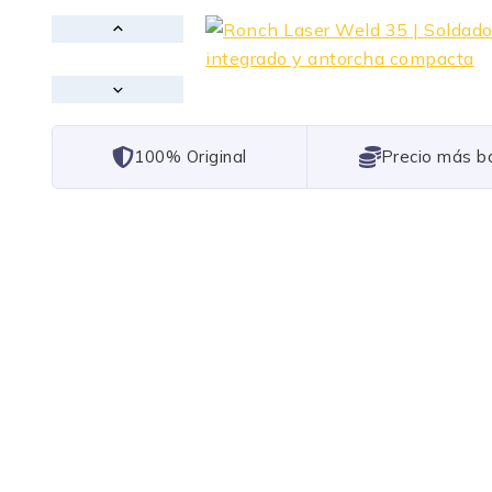
101% Original
Lowest Price