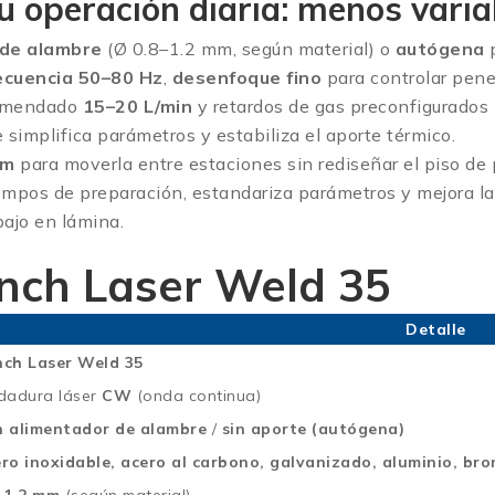
u operación diaria: menos varia
 de alambre
(Ø 0.8–1.2 mm, según material) o
autógena
p
ecuencia 50–80 Hz
,
desenfoque fino
para controlar pene
comendado
15–20 L/min
y retardos de gas preconfigurados p
simplifica parámetros y estabiliza el aporte térmico.
mm
para moverla entre estaciones sin rediseñar el piso de 
empos de preparación, estandariza parámetros y mejora la 
abajo en lámina.
onch Laser Weld 35
Detalle
ch Laser Weld 35
dadura láser
CW
(onda continua)
 alimentador de alambre
/
sin aporte (autógena)
ro inoxidable, acero al carbono, galvanizado, aluminio, bro