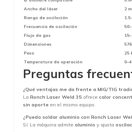
Ø alambre compatible
0.8
Ancho del láser
2 
Rango de oscilación
1.5
Frecuencia de oscilación
50–
Flujo de gas
15–
Dimensiones
576
Peso
25 
Temperatura de operación
0–4
Preguntas frecuen
¿Qué ventajas me da frente a MIG/TIG tradi
La
Ronch Laser Weld 35
ofrece
calor concen
sin aporte
en el mismo equipo.
¿Puedo soldar aluminio con Ronch Laser We
Sí. La máquina admite
aluminio
y ajusta
oscila