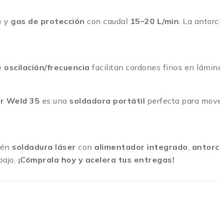
) y
gas de protección
con caudal
15–20 L/min
. La antor
de
oscilación/frecuencia
facilitan cordones finos en lámina
r Weld 35
es una
soldadora
portátil
perfecta para mover
btén
soldadura láser
con
alimentador integrado
,
antor
bajo.
¡Cómprala hoy y acelera tus entregas!