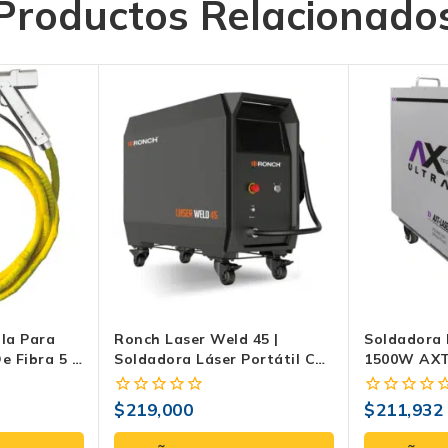
Productos Relacionado
la Para
Ronch Laser Weld 45 |
Soldadora 
e Fibra 5 M
Soldadora Láser Portátil Con
1500W AXT
2000 Y
Alimentador Integrado
220V RECI
$
219,000
$
211,932
0
0
fuera
fuera
de
de