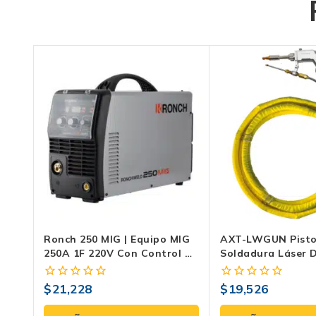
Ronch 250 MIG | Equipo MIG
AXT-LWGUN Pisto
250A 1F 220V Con Control De
Soldadura Láser D
Onda Y Carrete De 15 Kg
| Para AXT-LASER
AXT-LASER1500
$
21,228
$
19,526
0
0
fuera
fuera
de
de