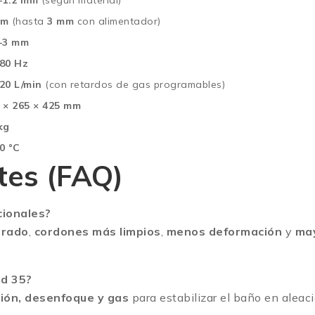
–1.2 mm
(según material)
mm
(hasta
3 mm
con alimentador)
–3 mm
80 Hz
20 L/min
(con retardos de gas programables)
 × 265 × 425 mm
kg
0 °C
tes (FAQ)
cionales?
trado
,
cordones más limpios
,
menos deformación
y
may
ld 35?
ción, desenfoque y gas
para estabilizar el baño en aleaci