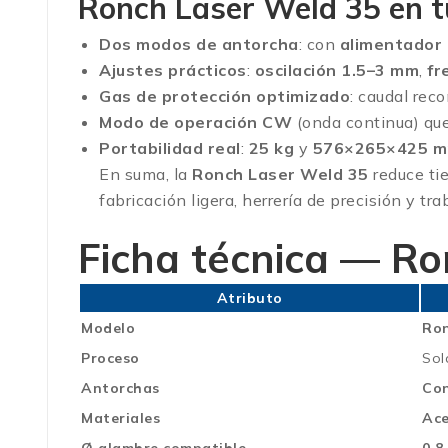
Ronch Laser Weld 35 en t
Dos modos de antorcha
: con
alimentador
Ajustes prácticos
:
oscilación 1.5–3 mm
,
fr
Gas de protección optimizado
: caudal re
Modo de operación CW
(onda continua) que 
Portabilidad real
:
25 kg
y
576×265×425 
En suma, la
Ronch Laser Weld 35
reduce ti
fabricación ligera, herrería de precisión y tr
Ficha técnica — R
Atributo
Modelo
Ron
Proceso
Sol
Antorchas
Con
Materiales
Ace