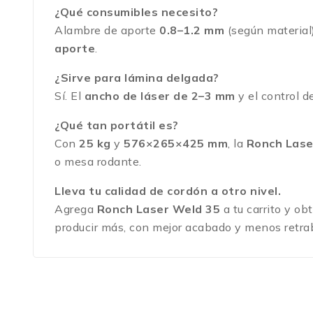
¿Qué consumibles necesito?
Alambre de aporte
0.8–1.2 mm
(según material
aporte
.
¿Sirve para lámina delgada?
Sí. El
ancho de láser de 2–3 mm
y el control 
¿Qué tan portátil es?
Con
25 kg
y
576×265×425 mm
, la
Ronch Lase
o mesa rodante.
Lleva tu calidad de cordón a otro nivel.
Agrega
Ronch Laser Weld 35
a tu carrito y o
producir más, con mejor acabado y menos retra