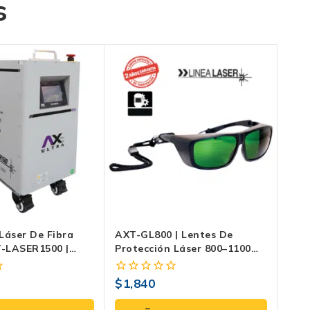
s
Láser De Fibra
AXT-GL800 | Lentes De
-LASER1500 |
Protección Láser 800–1100
Nm (OD>6/OD>7) Con Marco
TR90
$
1,840
0
fuera
de