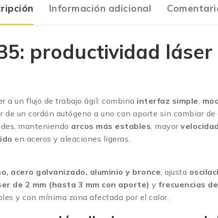
ripción
Información adicional
Comentari
5: productividad láser 
er a un flujo de trabajo ágil: combina
interfaz simple
,
mod
r de un cordón autógeno a uno con aporte sin cambiar de
andes, manteniendo
arcos más estables
, mayor
velocida
ido
en aceros y aleaciones ligeras.
no, acero galvanizado, aluminio y bronce
; ajusta
oscilac
ser de 2 mm (hasta 3 mm con aporte)
y
frecuencias de
bles y con mínima zona afectada por el calor.