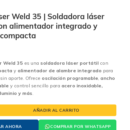
er Weld 35 | Soldadora láser
con alimentador integrado y
 compacta
r Weld 35
es una
soldadora láser portátil
con
pacta
y
alimentador de alambre integrado
para
sin aporte. Ofrece
oscilación programable
,
ancho
able
y control sencillo para
acero inoxidable,
luminio y más
.
AÑADIR AL CARRITO
AR AHORA
COMPRAR POR WHATSAPP