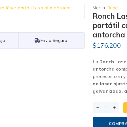
Marca:
Ronch
Ronch Las
portátil 
antorcha
Free Shipping
$
176,200
La
Ronch Lase
antorcha com
procesos con y 
de láser ajust
galvanizado, a
COMPR