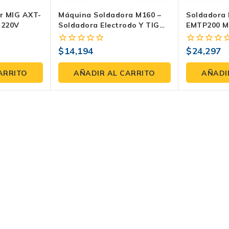
er MIG AXT-
Máquina Soldadora M160 –
Soldadora 
 220V
Soldadora Electrodo Y TIG
EMTP200 Mu
Weld 500
MIG/MMA/T
200 Amp
$
14,194
$
24,297
0
0
fuera
fuera
de
de
ARRITO
AÑADIR AL CARRITO
AÑADI
5
5