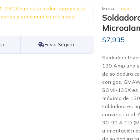
Marca:
Truper
Soldadora
Microala
$
7,935
Free Shipping
Soldadora Inve
130 Amp una sol
de soldadura c
con gas, GMAW 
SOMI-130X es l
máxima de 130 
soldadora es li
convencional. 
30-90 A CD (MI
alimentación de
de soldadura ta