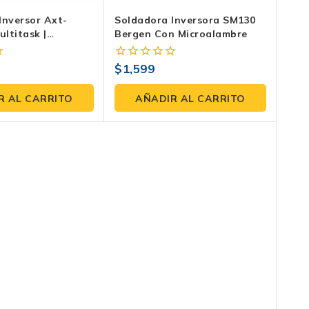
Inversor Axt-
Soldadora Inversora SM130
ltitask |
Bergen Con Microalambre
IG HF Y Plasma
$
1,599
0
fuera
de
R AL CARRITO
AÑADIR AL CARRITO
5