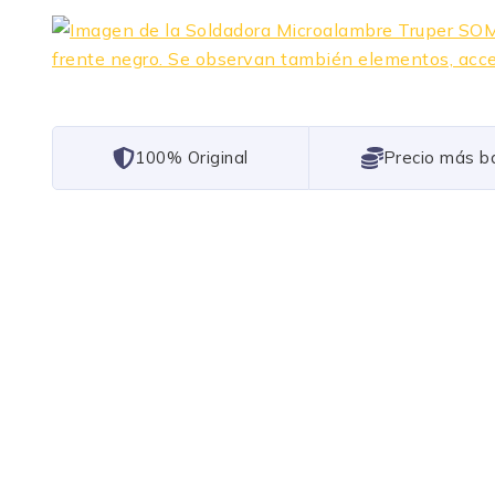
101% Original
Lowest Price