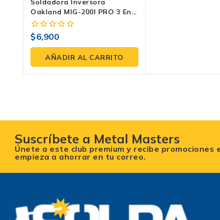
Soldadora Inversora
Oakland MIG-200I PRO 3 En 1
| 200Amp Multivoltaje |
MMA/MIG/TIG Lift
$
6,900
0
fuera
de
AÑADIR AL CARRITO
5
Suscríbete a Metal Masters
Únete a este club premium y recibe promociones 
empieza a ahorrar en tu correo.