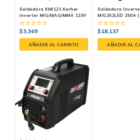
Soldadora KMI121 Kerher
Soldadora Invert
Inverter MIG/MAG/MMA 110V
MIG252LED 250A |
$
3,349
$
18,137
0
0
fuera
fuera
de
de
AÑADIR AL CARRITO
AÑADIR AL C
5
5