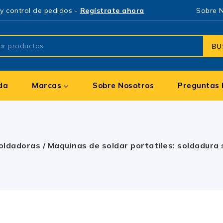
y control de pedidos -
Regístrate ahora
Sobre 
BU
da
Marcas
Sobre Nosotros
Preguntas 
oldadoras
/
Maquinas de soldar portatiles: soldadura s