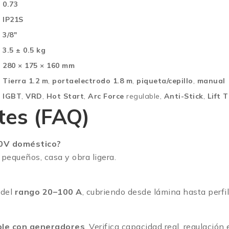
0.73
IP21S
3/8″
3.5 ± 0.5 kg
280 × 175 × 160 mm
Tierra 1.2 m
,
portaelectrodo 1.8 m
,
piqueta/cepillo
,
manual
IGBT
,
VRD
,
Hot Start
,
Arc Force
regulable,
Anti-Stick
,
Lift 
tes (FAQ)
0V doméstico?
s pequeños, casa y obra ligera.
 del
rango 20–100 A
, cubriendo desde lámina hasta perfil
le con generadores
. Verifica capacidad real, regulación