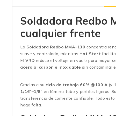
Soldadora Redbo M
cualquier frente
La
Soldadora Redbo MMA-130
concentra rendi
suave y controlado, mientras
Hot Start
facilit
El
VRD
reduce el voltaje en vacío para mayor 
acero al carbón
e
inoxidable
sin contaminar e
Gracias a su
ciclo de trabajo 60% @100 A
(y
1/16”–1/8”
en lámina, tubo y perfiles ligeros. S
transferencia de corriente confiable. Todo est
haga falta.