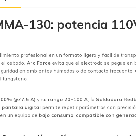
MA-130: potencia 110V
miento profesional en un formato ligero y fácil de transp
a el cebado,
Arc Force
evita que el electrodo se pegue en 
seguridad en ambientes húmedos o de contacto frecuente.
l tungsteno.
100% @77.5 A
) y su
rango 20–100 A
, la
Soldadora Red
u
pantalla digital
permite repetir parámetros con precisió
o en un equipo de
bajo consumo
,
compatible con genera