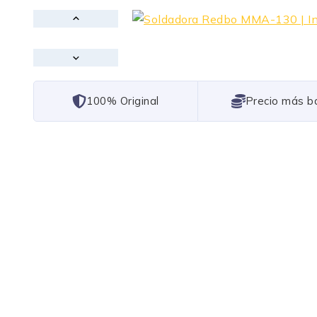
101% Original
Lowest Price