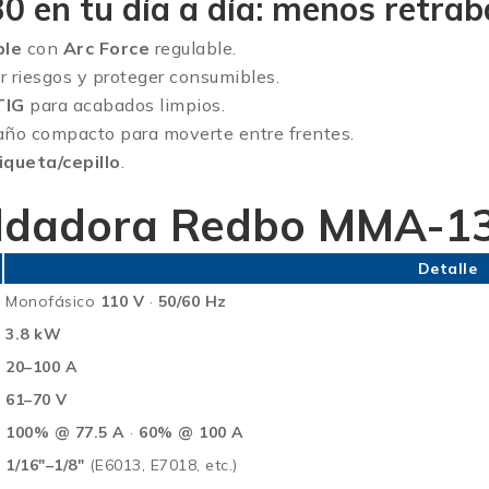
en tu día a día: menos retrab
ble
con
Arc Force
regulable.
 riesgos y proteger consumibles.
TIG
para acabados limpios.
ño compacto para moverte entre frentes.
iqueta/cepillo
.
Soldadora Redbo MMA-1
Detalle
Monofásico
110 V
·
50/60 Hz
3.8 kW
20–100 A
61–70 V
100% @ 77.5 A
·
60% @ 100 A
1/16″–1/8″
(E6013, E7018, etc.)