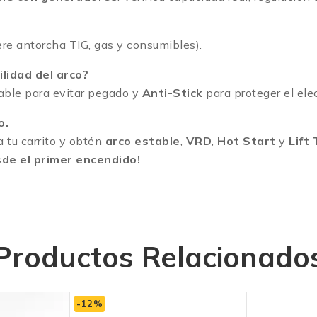
ere antorcha TIG, gas y consumibles).
lidad del arco?
able para evitar pegado y
Anti-Stick
para proteger el ele
o.
 tu carrito y obtén
arco estable
,
VRD
,
Hot Start
y
Lift 
sde el primer encendido!
Productos Relacionado
-12%