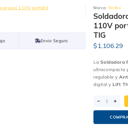
Marca:
Redbo
Soldador
110V port
TIG
Free Shipping
$
1,106.29
La
Soldadora
ultracompacta 
regulable y
Ant
digital y
Lift T
COMPR