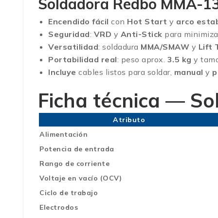
Soldadora Redbo MMA-130 
Encendido fácil
con
Hot Start
y
arco esta
Seguridad
:
VRD
y
Anti-Stick
para minimizar
Versatilidad
: soldadura
MMA/SMAW
y
Lift 
Portabilidad real
: peso aprox.
3.5 kg
y tama
Incluye
cables listos para soldar,
manual
y
p
Ficha técnica — 
Atributo
Alimentación
Potencia de entrada
Rango de corriente
Voltaje en vacío (OCV)
Ciclo de trabajo
Electrodos