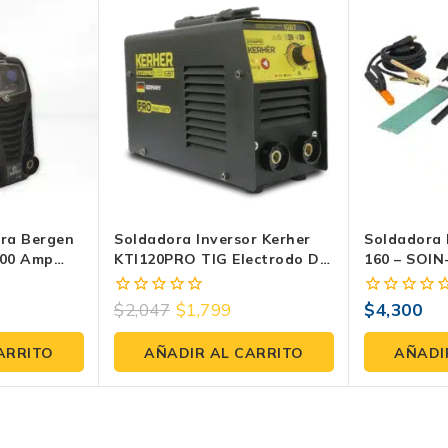
ora Bergen
Soldadora Inversor Kerher
Soldadora 
200 Amp
KTI120PRO TIG Electrodo De
160 – SOIN
0V
120 Amp
$
2,047
$
1,799
$
4,300
0
0
fuera
fuera
de
de
ARRITO
AÑADIR AL CARRITO
AÑADI
5
5