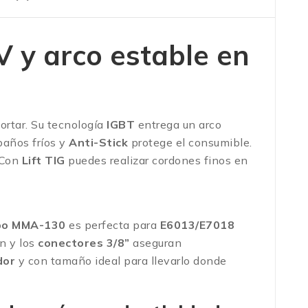
 y arco estable en
ortar. Su tecnología
IGBT
entrega un arco
baños fríos y
Anti-Stick
protege el consumible.
 Con
Lift TIG
puedes realizar cordones finos en
bo MMA-130
es perfecta para
E6013/E7018
n y los
conectores 3/8”
aseguran
dor
y con tamaño ideal para llevarlo donde