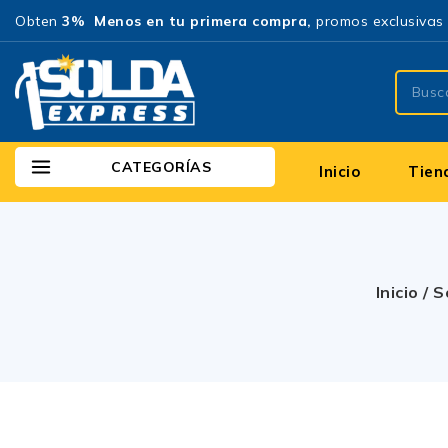
Obten
3% Menos en tu primera compra,
promos exclusivas 
CATEGORÍAS
Inicio
Tien
Inicio
/
S