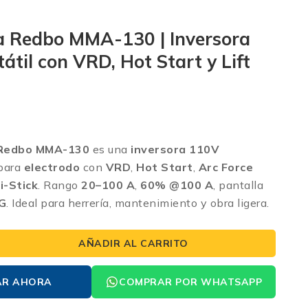
a Redbo MMA-130 | Inversora
átil con VRD, Hot Start y Lift
 Redbo MMA-130
es una
inversora 110V
para
electrodo
con
VRD
,
Hot Start
,
Arc Force
i-Stick
. Rango
20–100 A
,
60% @100 A
, pantalla
IG
. Ideal para herrería, mantenimiento y obra ligera.
AÑADIR AL CARRITO
AR AHORA
COMPRAR POR WHATSAPP