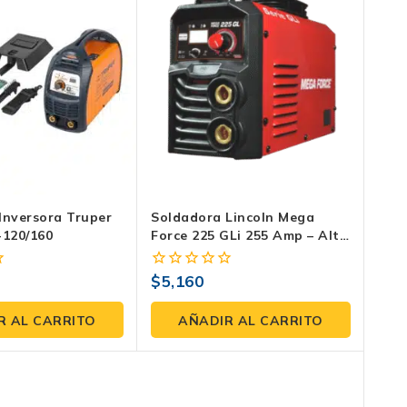
Inversora Truper
Soldadora Lincoln Mega
-120/160
Force 225 GLi 255 Amp – Alta
Eficiencia Y Tecnología IGBT
$
5,160
0
fuera
de
R AL CARRITO
AÑADIR AL CARRITO
5