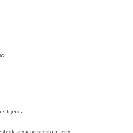
TIG
es ligeros.
 estable y buena puesta a tierra.