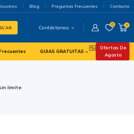
Nosotros
Blog
Preguntas Frecuentes
Contacto
0
0
Contáctanos:
SCAR
Ofertas De
Frecuentes
GUIAS GRATUITAS
Agosto
in límite