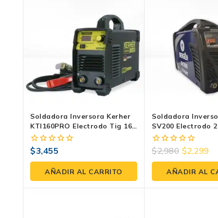
Soldadora Inversora Kerher
Soldadora Invers
KTI160PRO Electrodo Tig 160
SV200 Electrodo 
Amperes Bivoltaje 110V 220V
Bivoltaje 100V 22
$
3,455
$
2,980
$
2,299
0
0
fuera
fuera
de
de
AÑADIR AL CARRITO
AÑADIR AL C
5
5