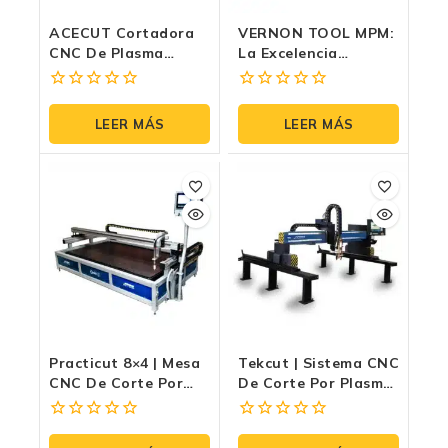
ACECUT Cortadora
VERNON TOOL MPM:
CNC De Plasma
La Excelencia
Lincoln Electric |
Definitiva En El Corte
Dual Plasma Y
De Tubería CNC De
0
0
Oxicorte | 1.5 X 3m
Lincoln Electric
fuera
fuera
LEER MÁS
LEER MÁS
de
de
5
5
Practicut 8×4 | Mesa
Tekcut | Sistema CNC
CNC De Corte Por
De Corte Por Plasma
Plasma 4’×8’ Con
Y Oxicorte Con
THC Automático,
FastCAM Pro Y THC
0
0
FastCAM Y 6,000
Automático