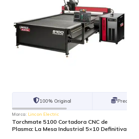
101% Original
Lowest P
Marca:
Lincon Electric
Torchmate 5100 Cortadora CNC de
Plasma: La Mesa Industrial 5×10 Definitiva