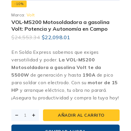
-10%
Marca:
Volt
VOL-MS200 Motosoldadora a gasolina
Volt: Potencia y Autonomía en Campo
$
24,553.34
$
22,098.01
En Solda Express sabemos que exiges
versatilidad y poder.
La VOL-MS200
Motosoldadora a gasolina Volt te da
5500W
de generación y hasta
190A
de pico
para soldar con electrodo.
Con su
motor de 15
HP
y arranque eléctrico, tu obra no parará.
¡Asegura tu productividad y compra la tuya hoy!
AÑADIR AL CARRITO