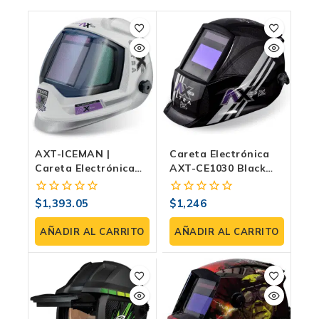
AXT-ICEMAN |
Careta Electrónica
Careta Electrónica
AXT-CE1030 Black
De Sombra Variable
Edition – Sombra
DIN 4–8 / 9–13, 4
Variable, Visión A
$
1,393.05
$
1,246
0
0
Sensores, Pantalla
Color, Protección
fuera
fuera
Digital Y Modo
UV/IR
de
de
AÑADIR AL CARRITO
AÑADIR AL CARRITO
Esmeril/corte
5
5