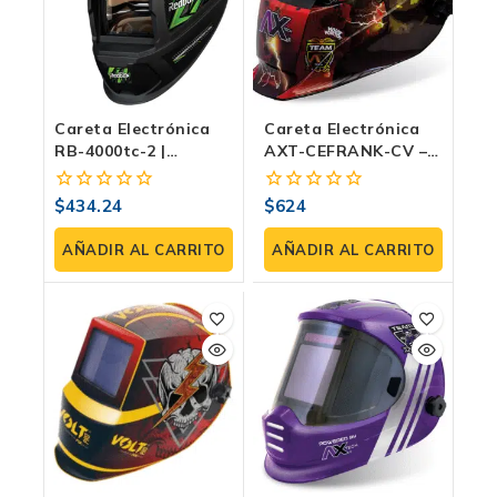
Careta Electrónica
Careta Electrónica
RB-4000tc-2 |
AXT-CEFRANK-CV –
Autooscurecimiento
Sombra Variable,
DIN 9–13, Celda Solar
Visión A Color,
$
434.24
$
624
0
0
Y Visión 93×43 Mm
Protección UV/IR,
fuera
fuera
Diseño De
de
de
AÑADIR AL CARRITO
AÑADIR AL CARRITO
Frankenstein
5
5