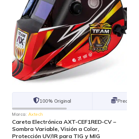
101% Original
Lowest P
Marca:
Axtech
Careta Electrónica AXT-CEF1RED-CV –
Sombra Variable, Visión a Color,
Protección UV/IR para TIG y MIG