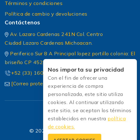
Términos y condiciones
Política de cambio y devoluciones
Contáctenos
Av. Lazaro Cardenas 241N Col. Centro
Ciudad Lazaro Cardenas Michoacan.
Periferico Sur 8 A Principal lopez portillo colonia: El
briseño CP 45236 Zapopan Jalisco
Nos importa su privacidad
+52 (33) 1604 5032
Con el fin de ofrecer una
[Correo protected]
experiencia de compra
personalizada, este sitio utiliza
cookies. Al continuar utilizando
este sitio, se aceptan los términos
establecidos en nuestra
política
de cookies.
© 2026 Soldadoras Soldaexpress