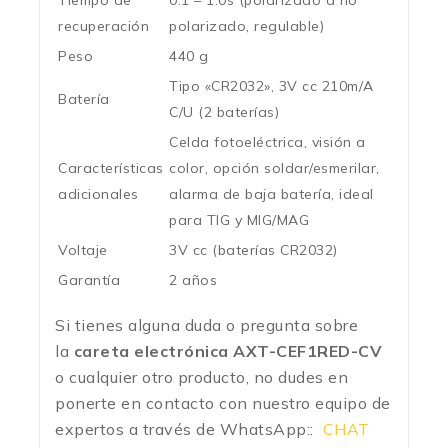
Tiempo de
0.1 – 1.0s (polarizado a no
recuperación
polarizado, regulable)
Peso
440 g
Tipo «CR2032», 3V cc 210m/A
Batería
C/U (2 baterías)
Celda fotoeléctrica, visión a
Características
color, opción soldar/esmerilar,
adicionales
alarma de baja batería, ideal
para TIG y MIG/MAG
Voltaje
3V cc (baterías CR2032)
Garantía
2 años
Si tienes alguna duda o pregunta sobre
la
careta electrónica AXT-CEF1RED-CV
o cualquier otro producto, no dudes en
ponerte en contacto con nuestro equipo de
expertos a través de WhatsApp::
CHAT