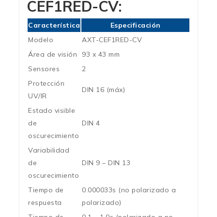
CEF1RED-CV
:
Característica
Especificación
Modelo
AXT-CEF1RED-CV
Área de visión
93 x 43 mm
Sensores
2
Protección
DIN 16 (máx)
UV/IR
Estado visible
de
DIN 4
oscurecimiento
Variabilidad
de
DIN 9 – DIN 13
oscurecimiento
Tiempo de
0.000033s (no polarizado a
respuesta
polarizado)