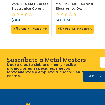
VOL-STORM | Careta
AXT-MERLIN | Careta
Electrónica Color
Electrónica De
Visión DIN 9–13, 2
Sombra Variable DIN
Sensores Y Modo
5–8 / 9–13, 4
$
364
$
869.24
0
0
Esmeril Para
Sensores, Visor
fuera
fuera
Soldador Profesional
100×83 Mm Y Modo
de
de
AÑADIR AL CARRITO
AÑADIR AL CARRITO
Esmeril
5
5
Suscríbete a Metal Masters
Únete a este club premium y recibe
promociones especiales, nuevos
lanzamientos y empieza a ahorrar en tu
correo.
SUSCRÍ