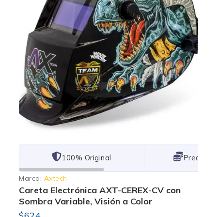
101% Original
Lowest P
Marca:
Axtech
Careta Electrónica AXT-CEREX-CV con
Sombra Variable, Visión a Color
$
624