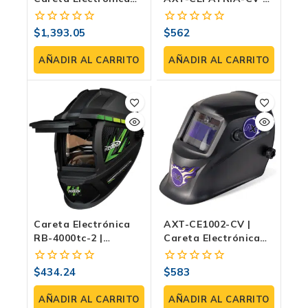
De Sombra Variable
Sombra Variable,
DIN 4–8 / 9–13, 4
Visión A Color,
$
1,393.05
$
562
0
0
Sensores, Pantalla
Diseño Patriota,
fuera
fuera
Digital Y Modo
Ideal Para Soldadura
de
de
AÑADIR AL CARRITO
AÑADIR AL CARRITO
Esmeril/corte
TIG Y MIG/MAG
5
5
Careta Electrónica
AXT-CE1002-CV |
RB-4000tc-2 |
Careta Electrónica
Autooscurecimiento
Auto-Oscurecible
DIN 9–13, Celda Solar
Con Arnés De
$
434.24
$
583
0
0
Y Visión 93×43 Mm
Matraca,
fuera
fuera
Sensibilidad
de
de
AÑADIR AL CARRITO
AÑADIR AL CARRITO
Ajustable Y Modo