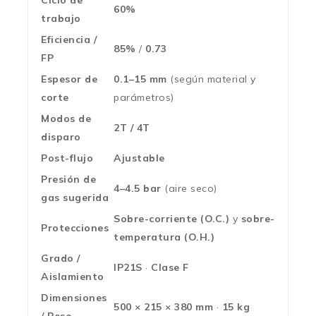
Ciclo de
60%
trabajo
Eficiencia /
85%
/
0.73
FP
Espesor de
0.1–15 mm
(según material y
corte
parámetros)
Modos de
2T / 4T
disparo
Post-flujo
Ajustable
Presión de
4–4.5 bar
(aire seco)
gas sugerida
Sobre-corriente (O.C.)
y
sobre-
Protecciones
temperatura (O.H.)
Grado /
IP21S
·
Clase F
Aislamiento
Dimensiones
500 × 215 × 380 mm
·
15 kg