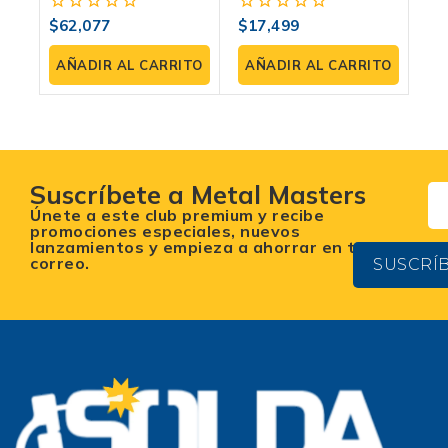
Portátil Que Tu
Expert
$
62,077
$
17,499
0
0
Taller Necesita
fuera
fuera
de
de
AÑADIR AL CARRITO
AÑADIR AL CARRITO
5
5
Suscríbete a Metal Masters
Únete a este club premium y recibe
promociones especiales, nuevos
lanzamientos y empieza a ahorrar en tu
correo.
SUSCRÍ