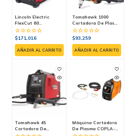
Lincoln Electric
Tomahawk 1000
FlexCut 80
Cortadora De Plasma
Cortadora De Plasma
Lincoln Electric | 60A
| 80A CNC Y Manual |
– 1″
$
171,016
$
93,259
0
0
Solda Express
fuera
fuera
de
de
AÑADIR AL CARRITO
AÑADIR AL CARRITO
5
5
Tomahawk 45
Máquina Cortadora
Cortadora De
De Plasma COPLA-
Plasma: La Potencia
60X | 60 Amp | Truper