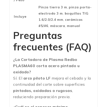
/ Peso
Pinza tierra 3 m
,
pinza porta-
electrodo 3 m
,
boquillas TIG
Incluye
1.6/2.0/2.4 mm
,
cerámicas
#5/#6
,
máscara
,
manual
Preguntas
frecuentes (FAQ)
¿La Cortadora de Plasma Redbo
PLASMA60 corta acero pintado u
oxidado?
Sí. El
arco piloto LF
mejora el cebado y la
continuidad del corte sobre superficies
pintadas, oxidadas o rugosas
,
reduciendo preparación previa.
¿Cuál es el espesor máximo