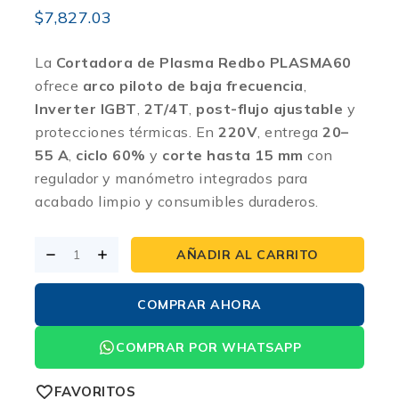
$
7,827.03
La
Cortadora de Plasma Redbo PLASMA60
ofrece
arco piloto de baja frecuencia
,
Inverter IGBT
,
2T/4T
,
post-flujo ajustable
y
protecciones térmicas. En
220V
, entrega
20–
55 A
,
ciclo 60%
y
corte hasta 15 mm
con
regulador y manómetro integrados para
acabado limpio y consumibles duraderos.
AÑADIR AL CARRITO
COMPRAR AHORA
COMPRAR POR WHATSAPP
FAVORITOS