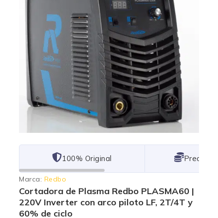
101% Original
Lowest P
Marca:
Redbo
Cortadora de Plasma Redbo PLASMA60 |
220V Inverter con arco piloto LF, 2T/4T y
60% de ciclo