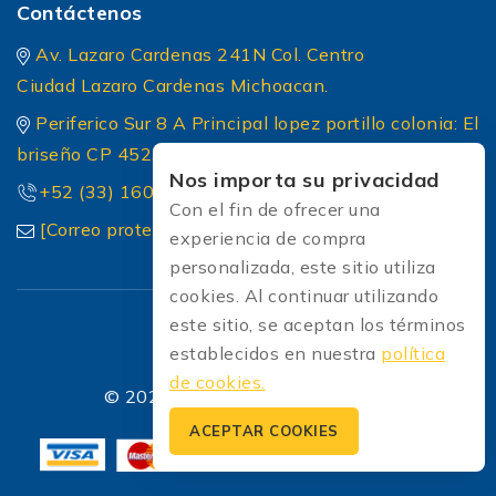
Contáctenos
Av. Lazaro Cardenas 241N Col. Centro
Ciudad Lazaro Cardenas Michoacan.
Periferico Sur 8 A Principal lopez portillo colonia: El
briseño CP 45236 Zapopan Jalisco
Nos importa su privacidad
+52 (33) 1604 5032
Con el fin de ofrecer una
[Correo protected]
experiencia de compra
personalizada, este sitio utiliza
cookies. Al continuar utilizando
este sitio, se aceptan los términos
establecidos en nuestra
política
de cookies.
© 2026 Soldadoras Soldaexpress
ACEPTAR COOKIES