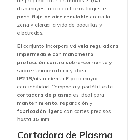
de preparación. Con
modos 2T/4T
disminuyes fatiga en trazos largos; el
post-flujo de aire regulable
enfría la
zona y alarga la vida de boquillas y
electrodos.
El conjunto incorpora
válvula reguladora
impermeable con manómetro
,
protección contra sobre-corriente y
sobre-temperatura
y
clase
IP21S/aislamiento F
para mayor
confiabilidad. Compacta y portátil, esta
cortadora de plasma
es ideal para
mantenimiento
,
reparación
y
fabricación ligera
con cortes precisos
hasta
15 mm
.
Cortadora de Plasma