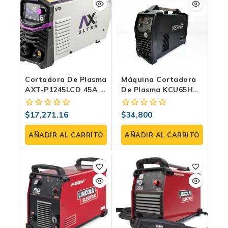
Cortadora De Plasma
Máquina Cortadora
AXT-P1245LCD 45A |
De Plasma KCU65HD
110/220V, Arco
| Kerher Para Uso
Piloto, LCD Y
Industrial
$
17,271.16
$
34,800
0
0
Regulador Integrado
fuera
fuera
de
de
AÑADIR AL CARRITO
AÑADIR AL CARRITO
5
5