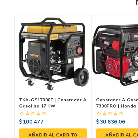
TKA-GS17000E | Generador A
Generador A Gaso
Gasolina 17 KW
7300PRO | Honda 
Monofásico/trifásico Con
Encendido Eléctri
Salida Equitativa Y Tanque
$
100,477
$
30,636.06
0
0
De 70 L
fuera
fuera
de
de
AÑADIR AL CARRITO
AÑADIR AL C