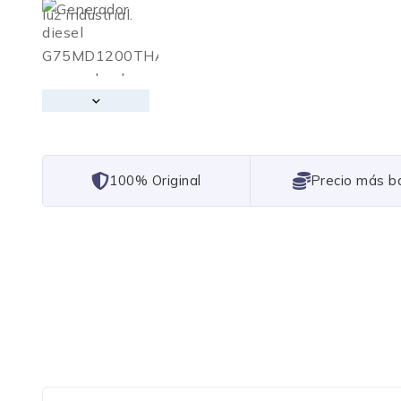
101% Original
Lowest Price