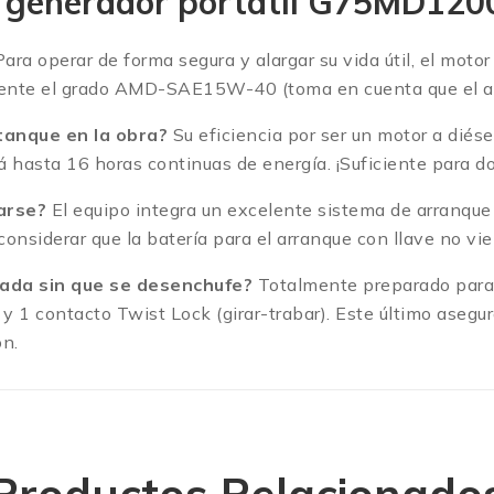
l generador portatil G75MD12
ara operar de forma segura y alargar su vida útil, el mot
nte el grado AMD-SAE15W-40 (toma en cuenta que el ace
tanque en la obra?
Su eficiencia por ser un motor a diésel
á hasta 16 horas continuas de energía.
¡Suficiente para d
sarse?
El equipo integra un excelente sistema de arranque
nsiderar que la batería para el arranque con llave no vie
ada sin que se desenchufe?
Totalmente preparado para e
y 1 contacto Twist Lock (girar-trabar).
Este último asegur
ón.