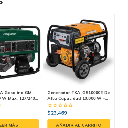
s
A Gasolina GM-
Generador TKA-GS10000E De
00 W Máx, 127/240
Alta Capacidad 10,000 W –
rranque Eléctrico
Potencia Y Confiabilidad Con
Arranque Dual.
$
23,469
0
fuera
de
EER MÁS
AÑADIR AL CARRITO