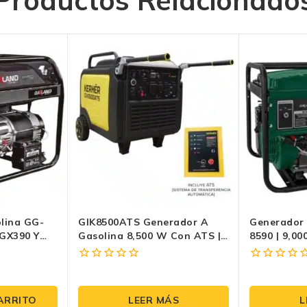
Productos Relacionado
lina GG-
GIK8500ATS Generador A
Generador 
GX390 Y
Gasolina 8,500 W Con ATS |
8590 | 9,0
co
Monofásico 110/220 V
V, 12 HP, A
0
0
fuera
fuera
de
de
ARRITO
LEER MÁS
L