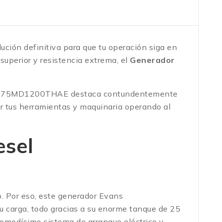
ción definitiva para que tu operación siga en
superior y resistencia extrema, el
Generador
trial G75MD1200THAE destaca contundentemente
er tus herramientas y maquinaria operando al
esel
o. Por eso, este generador Evans
carga, todo gracias a su enorme tanque de 25
comodísimo sistema de arranque eléctrico y