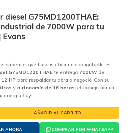
r diesel G75MD1200THAE:
Industrial de 7000W para tu
| Evans
ss sabemos que buscas eficiencia inagotable. El
esel G75MD1200THAE
te entrega
7000W
de
y
12 HP
para respaldar tu obra o negocio.
Con su
itros
y
autonomía de 16 horas
, el trabajo nunca
u energía hoy!
AÑADIR AL CARRITO
AR AHORA
COMPRAR POR WHATSAPP