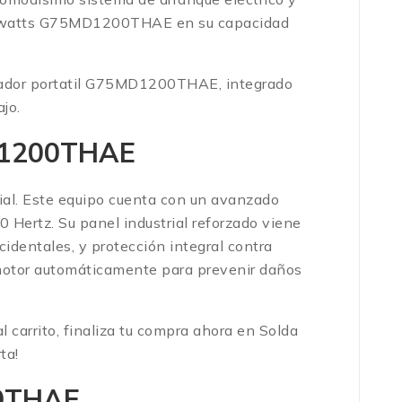
0 watts G75MD1200THAE en su capacidad
erador portatil G75MD1200THAE, integrado
jo.
MD1200THAE
dial. Este equipo cuenta con un avanzado
0 Hertz.
Su panel industrial reforzado viene
dentales, y protección integral contra
l motor automáticamente para prevenir daños
l carrito, finaliza tu compra ahora en Solda
ta!
00THAE