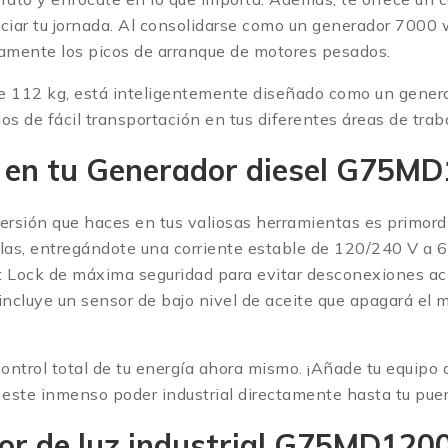
iar tu jornada.
Al consolidarse como un generador 700
mente los picos de arranque de motores pesados.
 de 112 kg, está inteligentemente diseñado como un gen
 de fácil transportación en tus diferentes áreas de traba
ad en tu Generador diesel G75
versión que haces en tus valiosas herramientas es primor
llas, entregándote una corriente estable de 120/240 V a 6
 Lock de máxima seguridad para evitar desconexiones acci
, incluye un sensor de bajo nivel de aceite que apagará e
 control total de tu energía ahora mismo. ¡Añade tu equipo a
este inmenso poder industrial directamente hasta tu puer
dor de luz industrial G75MD12