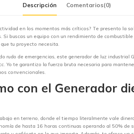
Descripción
Comentarios(0)
ividad en los momentos más críticos? Te presento la solu
s. Si buscas un equipo con un rendimiento de combustible 
 que tu proyecto necesita.
spaldo rudo de emergencias, este generador de luz indus
cc.
Yo te garantizo la fuerza bruta necesaria para manten
ipos convencionales.
mo con el Generador di
abajo en terreno, donde el tiempo literalmente vale diner
mía de hasta 16 horas continuas operando al 50% de su 
 rato y enfócate en lo que importa. Además, te ofrece un 