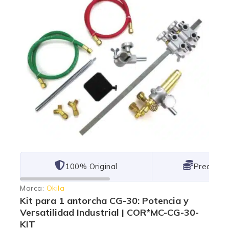
101% Original
Lowest P
Marca:
Okila
Kit para 1 antorcha CG-30: Potencia y
Versatilidad Industrial | COR*MC-CG-30-
KIT