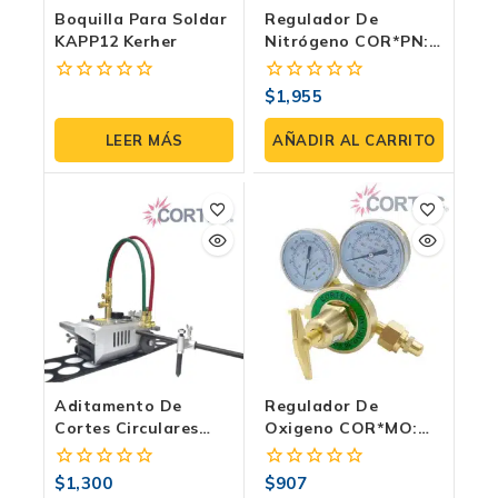
Boquilla Para Soldar
Regulador De
KAPP12 Kerher
Nitrógeno COR*PN:
Precisión Y Potencia
Industrial | Trabajo
$
1,955
0
0
Pesado
fuera
fuera
de
de
LEER MÁS
AÑADIR AL CARRITO
5
5
Aditamento De
Regulador De
Cortes Circulares
Oxigeno COR*MO:
COR*MC-CCA Para
Precisión Y
Máquina De Oxicorte
Seguridad Total En
$
1,300
$
907
0
0
Tu Taller