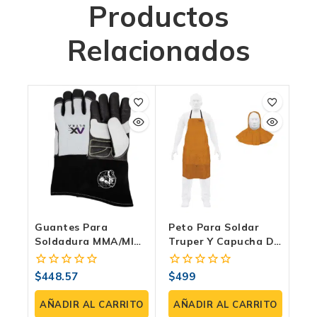
Productos
Relacionados
Guantes Para
Peto Para Soldar
Soldadura MMA/MIG
Truper Y Capucha De
AXT-GP045-EM
Carnaza Para
Soldador Truper 2 En
$
448.57
$
499
0
0
1 (kit De Proteccion)
fuera
fuera
de
de
AÑADIR AL CARRITO
AÑADIR AL CARRITO
5
5