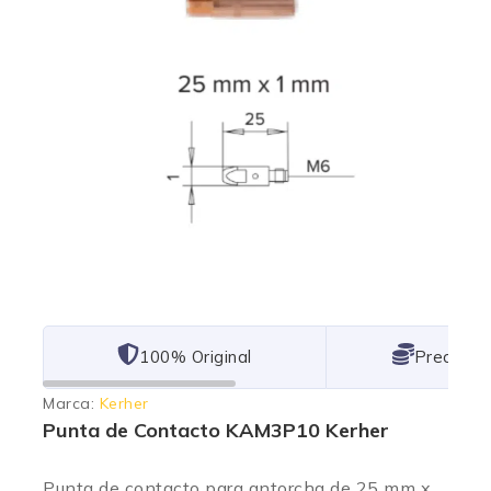
101% Original
Lowest P
Marca:
Kerher
Punta de Contacto KAM3P10 Kerher
Punta de contacto para antorcha
de 25 mm x