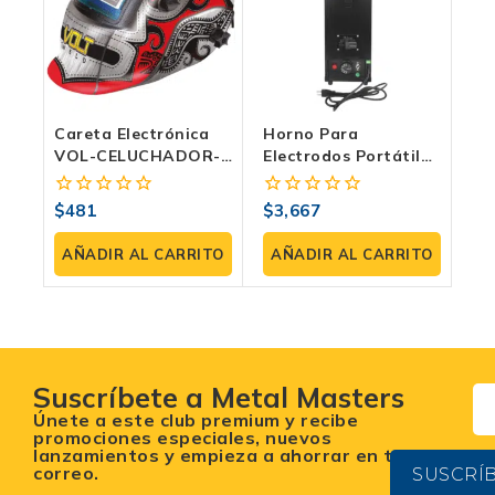
Careta Electrónica
Horno Para
VOL-CELUCHADOR-
Electrodos Portátil
CV
Weld500 EQ-20SI –
Control De Humedad
$
481
$
3,667
0
0
Y Temperatura
fuera
fuera
Variable
de
de
AÑADIR AL CARRITO
AÑADIR AL CARRITO
5
5
Suscríbete a Metal Masters
Únete a este club premium y recibe
promociones especiales, nuevos
lanzamientos y empieza a ahorrar en tu
correo.
SUSCRÍ