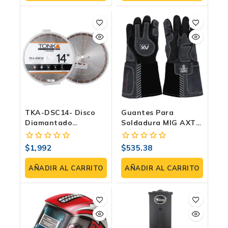
TKA-DSC14- Disco
Guantes Para
Diamantado
Soldadura MIG AXT-
Segmentado 14″
GP073-M
Para Concreto
$
1,992
$
535.38
0
0
Curado
fuera
fuera
de
de
AÑADIR AL CARRITO
AÑADIR AL CARRITO
5
5