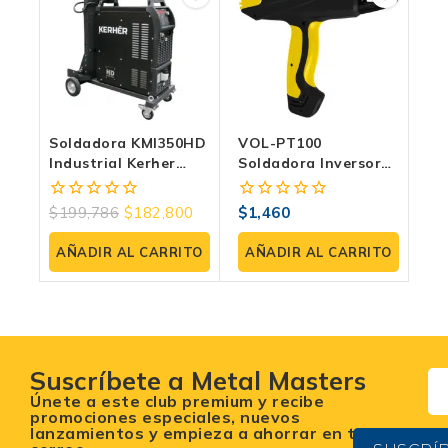
Soldadora KMI350HD
VOL-PT100
Industrial Kerher
Soldadora Inversora
MIG/MAG Doble
– Tipo Pistola
Pulso 350A
Electrodo 20-90A
$
199,786
$
182,800
$
1,460
0
0
110V
fuera
fuera
de
de
AÑADIR AL CARRITO
AÑADIR AL CARRITO
5
5
Suscríbete a Metal Masters
Únete a este club premium y recibe
promociones especiales, nuevos
lanzamientos y empieza a ahorrar en tu