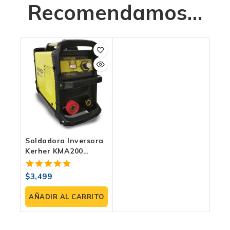
Recomendamos…
Soldadora Inversora
Kerher KMA200
Electrodo De 200
Amperes Bivoltaje
$
3,499
5.00
110V/220V IGBT
fuera de 5
AÑADIR AL CARRITO