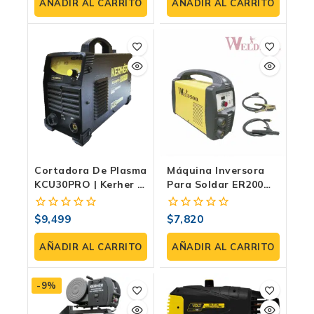
de
de
AÑADIR AL CARRITO
AÑADIR AL CARRITO
5
5
Cortadora De Plasma
Máquina Inversora
KCU30PRO | Kerher |
Para Soldar ER200
30 Amp 100/220V
PLUS-VD: Soldadura
TIG Y Electrodo
$
9,499
$
7,820
0
0
(SMAW)
fuera
fuera
de
de
AÑADIR AL CARRITO
AÑADIR AL CARRITO
5
5
-9%