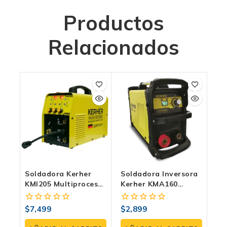
Productos
Relacionados
Soldadora Kerher
Soldadora Inversora
KMI205 Multiproceso
Kerher KMA160
Inverter 110V/220V –
Electrodo 160
MIG/MMA/TIG
Amperes Bivoltaje
$
7,499
$
2,899
0
0
110V 220V
fuera
fuera