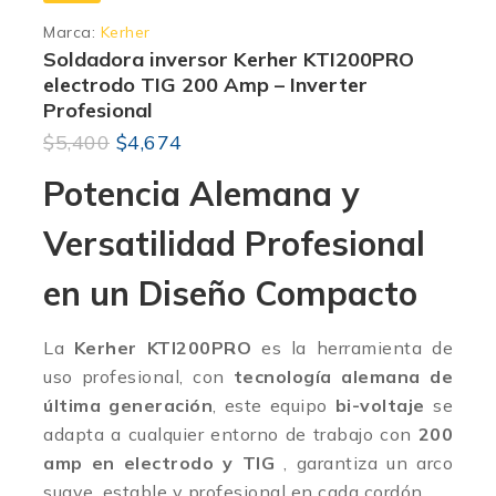
Marca:
Kerher
Soldadora inversor Kerher KTI200PRO
electrodo TIG 200 Amp – Inverter
Profesional
$
5,400
$
4,674
Potencia Alemana y
Versatilidad Profesional
en un Diseño Compacto
La
Kerher KTI200PRO
es la herramienta de
uso profesional, c
on
tecnología alemana de
última generación
,
este equipo
bi-voltaje
se
adapta a cualquier entorno de trabajo con
200
amp en electrodo y TIG
, garantiza un arco
suave, estable y profesional en cada cordón
.