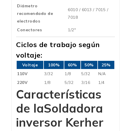
Diámetro
6010 / 6013 / 7015 /
recomendado de
7018
electrodos
Conectores
1/2″
Ciclos de trabajo según
voltaje:
Voltaje
100%
60%
50%
25%
110V
3/32
1/8
5/32
N/A
220V
1/8
5/32
3/16
1/4
Características
de la
Soldadora
inversor Kerher