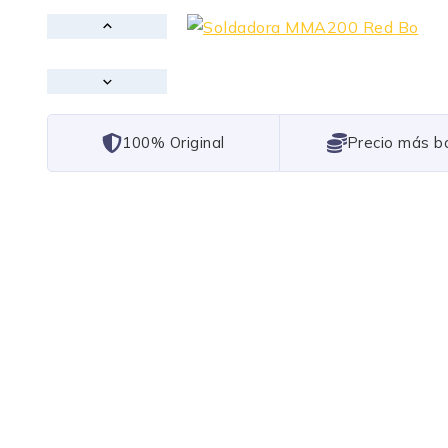
101% Original
Lowest Price