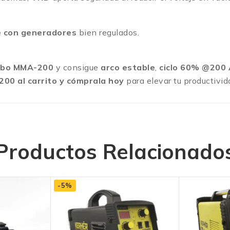
e con generadores
bien regulados.
edbo MMA-200
y consigue
arco estable
,
ciclo 60% @200 
00 al carrito y cómprala hoy
para elevar tu productivid
Productos Relacionado
-5%