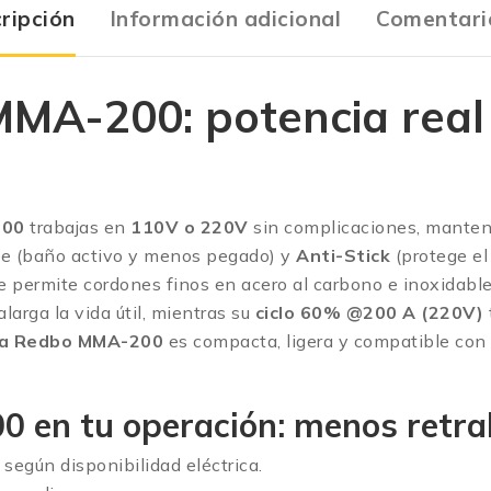
ripción
Información adicional
Comentari
MA-200: potencia real 
200
trabajas en
110V o 220V
sin complicaciones, mante
le (baño activo y menos pegado) y
Anti-Stick
(protege el 
e permite cordones finos en acero al carbono e inoxidabl
alarga la vida útil, mientras su
ciclo 60% @200 A (220V)
ra Redbo MMA-200
es compacta, ligera y compatible con g
 en tu operación: menos retra
 según disponibilidad eléctrica.