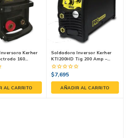
Inversora Kerher
Soldadora Inversor Kerher
ctrodo 160
KTI200HD Tig 200 Amp –
voltaje 110V 220V
Tecnología Inverter Alemana
De Vanguardia
$
7,695
0
fuera
de
R AL CARRITO
AÑADIR AL CARRITO
5