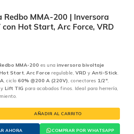
a Redbo MMA-200 | Inversora
con Hot Start, Arc Force, VRD
 Redbo MMA-200
es una
inversora bivoltaje
Hot Start
,
Arc Force
regulable,
VRD
y
Anti-Stick
.
 A
, ciclo
60% @200 A (220V)
, conectores
1/2″
,
l y
Lift TIG
para acabados finos. Ideal para herrería,
miento.
AÑADIR AL CARRITO
AR AHORA
COMPRAR POR WHATSAPP