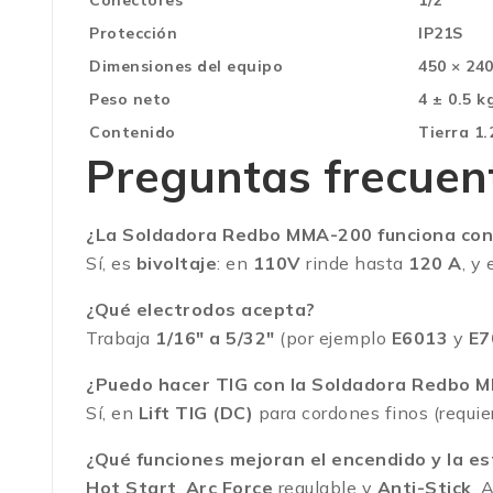
Conectores
1/2″
Protección
IP21S
Dimensiones del equipo
450 × 24
Peso neto
4 ± 0.5 k
Contenido
Tierra 1.
Preguntas frecuen
¿La Soldadora Redbo MMA-200 funciona con
Sí, es
bivoltaje
: en
110V
rinde hasta
120 A
, y
¿Qué electrodos acepta?
Trabaja
1/16″ a 5/32″
(por ejemplo
E6013
y
E7
¿Puedo hacer TIG con la Soldadora Redbo 
Sí, en
Lift TIG (DC)
para cordones finos (requie
¿Qué funciones mejoran el encendido y la es
Hot Start
,
Arc Force
regulable y
Anti-Stick
. 