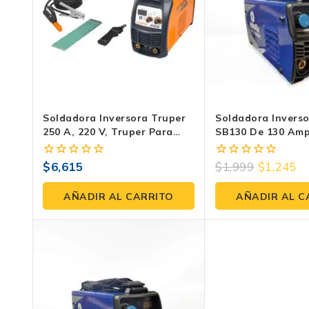
Soldadora Inversora Truper
Soldadora Invers
250 A, 220 V, Truper Para
SB130 De 130 Amp
Electrodo – Inversor SOIN-
Electrodo 110V
250
$
6,615
$
1,999
$
1,245
0
0
fuera
fuera
de
de
AÑADIR AL CARRITO
AÑADIR AL C
5
5