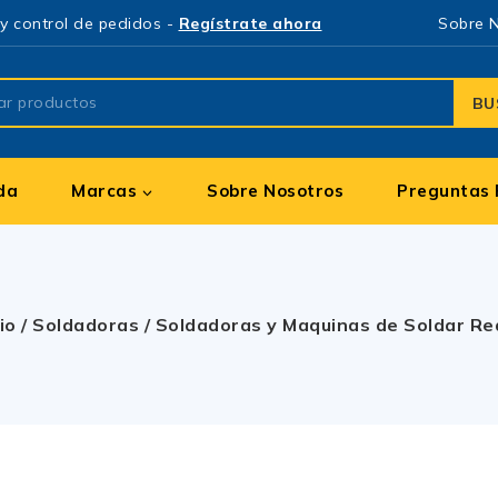
y control de pedidos -
Regístrate ahora
Sobre 
BU
da
Marcas
Sobre Nosotros
Preguntas 
cio
/
Soldadoras
/
Soldadoras y Maquinas de Soldar R