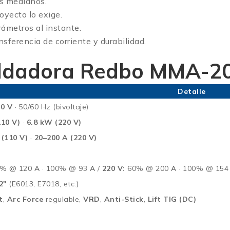
es medianos.
oyecto lo exige.
arámetros al instante.
nsferencia de corriente y durabilidad.
Soldadora Redbo MMA-2
Detalle
20 V
· 50/60 Hz (bivoltaje)
110 V)
·
6.8 kW (220 V)
 (110 V)
·
20–200 A (220 V)
% @ 120 A · 100% @ 93 A /
220 V:
60% @ 200 A · 100% @ 154
2″
(E6013, E7018, etc.)
t
,
Arc Force
regulable,
VRD
,
Anti-Stick
,
Lift TIG (DC)