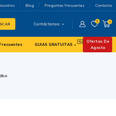
Nosotros
Blog
Preguntas Frecuentes
Contacto
0
0
Contáctanos:
SCAR
Ofertas De
Frecuentes
GUIAS GRATUITAS
Agosto
edbo