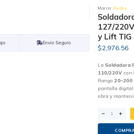
Marca:
Redbo
Soldador
127/220V 
y Lift TIG
Free Shipping
$
2,976.56
La
Soldadora
110/220V
con
Rango
20–200
pantalla digita
obra y manteni
COMPR