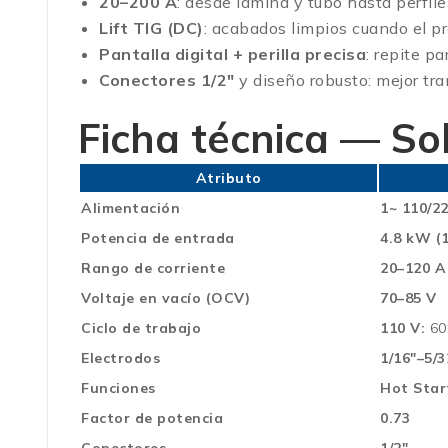
20–200 A
: desde lámina y tubo hasta perfil
Lift TIG (DC)
: acabados limpios cuando el pr
Pantalla digital + perilla precisa
: repite p
Conectores 1/2″
y diseño robusto: mejor tra
Ficha técnica — 
Atributo
Alimentación
1~ 110/2
Potencia de entrada
4.8 kW (
Rango de corriente
20–120 A
Voltaje en vacío (OCV)
70–85 V
Ciclo de trabajo
110 V:
60
Electrodos
1/16″–5/3
Funciones
Hot Star
Factor de potencia
0.73