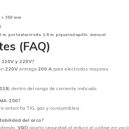
0 × 350 mm
g
2 m
,
portaelectrodo 1.8 m
,
piqueta/cepillo
,
manual
tes (FAQ)
 110V y 220V?
 en
220V
entrega
200 A
para electrodos mayores.
018
) dentro del rango de corriente indicado.
MMA-200?
re antorcha TIG, gas y consumibles).
tabilidad del arco?
Además,
VRD
aporta seguridad al reducir el voltaje en vací