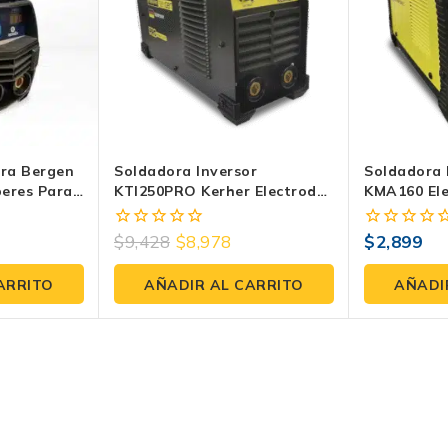
ora Bergen
Soldadora Inversor
Soldadora 
eres Para
KTI250PRO Kerher Electrodo
KMA160 Ele
Tig 250 Amperes Bivoltaje
Amperes Bi
110V 220V
$
9,428
$
8,978
$
2,899
0
0
fuera
fuera
de
de
ARRITO
AÑADIR AL CARRITO
AÑADI
5
5