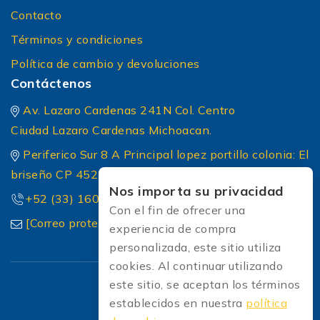
Contacto
Términos y condiciones
Política de cambio y devoluciones
Contáctenos
Av. Lazaro Cardenas 241N Col. Centro
Ciudad Lazaro Cardenas Michoacan.
Periferico Sur 8 A Principal lopez portillo colonia: El
briseño CP 45236 Zapopan Jalisco
Nos importa su privacidad
+52 (33) 1604 5032
Con el fin de ofrecer una
[Correo protected]
experiencia de compra
personalizada, este sitio utiliza
cookies. Al continuar utilizando
este sitio, se aceptan los términos
establecidos en nuestra
política