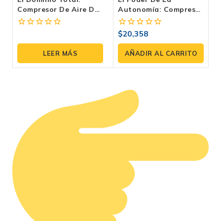
Compresor De Aire De
Autonomía: Compresor
Gasolina E23G14THAE-
De Aire De Gasolina
300 | Evans
E150G0700TH-108 |
$
20,358
0
0
Evans
fuera
fuera
de
de
LEER MÁS
AÑADIR AL CARRITO
5
5