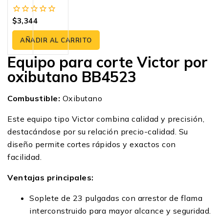
Oxígeno Y Butano |
Cortec
$
3,344
0
fuera
de
AÑADIR AL CARRITO
5
Equipo para corte Victor por
oxibutano BB4523
Combustible:
Oxibutano
Este equipo tipo Victor combina calidad y precisión,
destacándose por su relación precio-calidad. Su
diseño permite cortes rápidos y exactos con
facilidad.
Ventajas principales:
Soplete de 23 pulgadas con arrestor de flama
interconstruido para mayor alcance y seguridad.