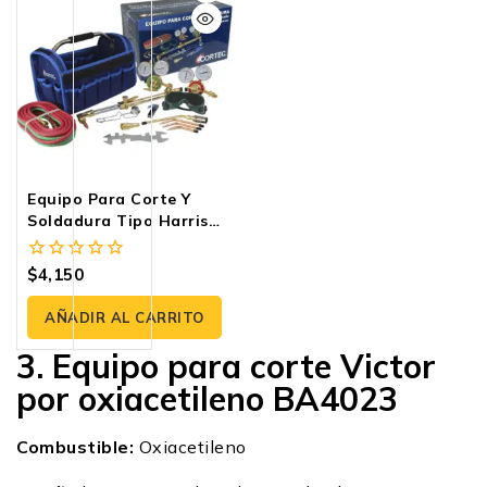
Equipo Para Corte Y
Soldadura Tipo Harris
COR*A4H-CH
$
4,150
0
fuera
de
AÑADIR AL CARRITO
5
3. Equipo para corte Victor
por oxiacetileno BA4023
Combustible:
Oxiacetileno