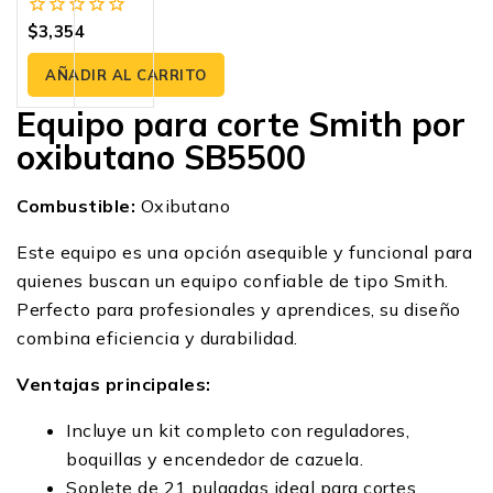
$
3,354
0
fuera
de
AÑADIR AL CARRITO
5
Equipo para corte Smith por
oxibutano SB5500
Combustible:
Oxibutano
Este equipo es una opción asequible y funcional para
quienes buscan un equipo confiable de tipo Smith.
Perfecto para profesionales y aprendices, su diseño
combina eficiencia y durabilidad.
Ventajas principales:
Incluye un kit completo con reguladores,
boquillas y encendedor de cazuela.
Soplete de 21 pulgadas ideal para cortes