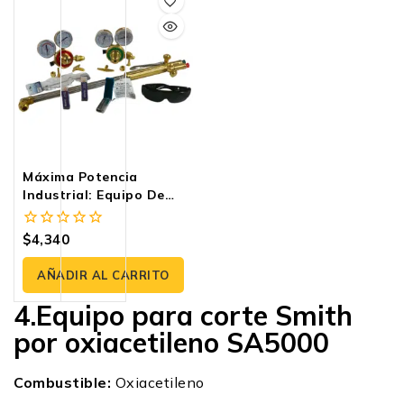
Máxima Potencia
Industrial: Equipo De
Corte Oxiacetileno
BA4023 | Cortec
$
4,340
0
fuera
de
AÑADIR AL CARRITO
5
4.Equipo para corte Smith
por oxiacetileno SA5000
Combustible:
Oxiacetileno