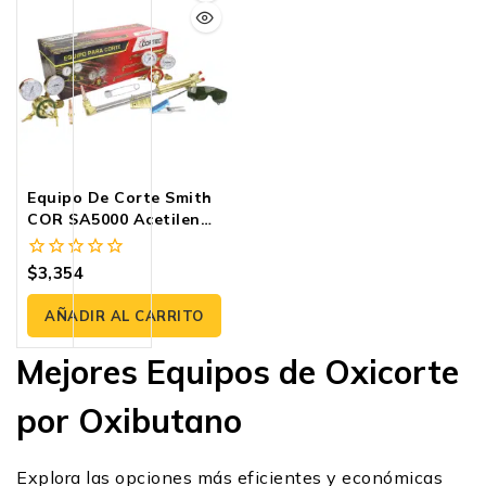
Equipo De Corte Smith
COR SA5000 Acetileno
21” | Cortec
$
3,354
0
fuera
de
AÑADIR AL CARRITO
5
Mejores Equipos de Oxicorte
por Oxibutano
Explora las opciones más eficientes y económicas