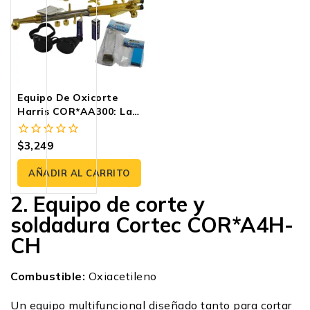
Equipo De Oxicorte
Harris COR*AA300: La
Herramienta Que
Garantiza Un Corte
$
3,249
0
Preciso Y De Calidad
fuera
de
AÑADIR AL CARRITO
5
2. Equipo de corte y
soldadura Cortec COR*A4H-
CH
Combustible:
Oxiacetileno
Un equipo multifuncional diseñado tanto para cortar