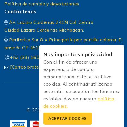
Política de cambio y devoluciones
Contáctenos
Av. Lazaro Cardenas 241N Col. Centro
Ciudad Lazaro Cardenas Michoacan.
Periferico Sur 8 A Principal lopez portillo colonia: El
briseño CP 45236 Zapopan Jalisco
Nos importa su privacidad
+52 (33) 1604 5032
Con el fin de ofrecer una
[Correo protected]
experiencia de compra
personalizada, este sitio utiliza
cookies. Al continuar utilizando
este sitio, se aceptan los términos
establecidos en nuestra
política
de cookies.
© 2026 Soldadoras Soldaexpress
ACEPTAR COOKIES