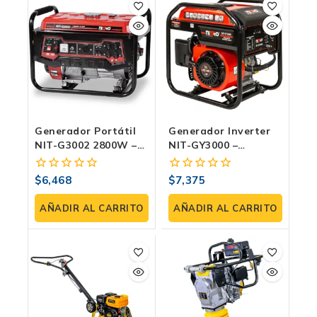
Generador Portátil
Generador Inverter
NIT-G3002 2800W –
NIT-GY3000 –
Motor 196cc,
Potente Y Eficiente
Gasolina 4 Tiempos,
Con 3000W
$
6,468
$
7,375
0
0
120/240V – Energía
fuera
fuera
Confiable Y Continua
de
de
AÑADIR AL CARRITO
AÑADIR AL CARRITO
5
5