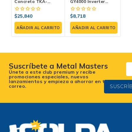
Concreto TKA-
GY4000 Inverter
FS450RT NAVAJO De
Silencioso De 3600W
13HP Profesional–
– Compacto Y
$
25,840
$
8,718
0
0
Máximo Rendimiento
Eficiente Con Modo
fuera
fuera
Y Precisión
Eco.
de
de
AÑADIR AL CARRITO
AÑADIR AL CARRITO
5
5
Suscríbete a Metal Masters
Únete a este club premium y recibe
promociones especiales, nuevos
lanzamientos y empieza a ahorrar en tu
correo.
SUSCRÍ