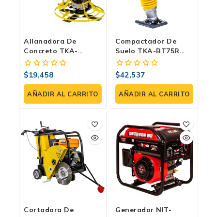
Allanadora De
Compactador De
Concreto TKA-
Suelo TKA-BT75R
AS100RT Con Motor
TITAN Con Motor
RATO 7 HP Y Llanas
ROBIN EH12 4HP –
$
19,458
$
42,537
0
0
Transportadoras –
Máxima Eficiencia En
fuera
fuera
Acabado Profesional
Construcción
de
de
AÑADIR AL CARRITO
AÑADIR AL CARRITO
Y Resistente
5
5
Cortadora De
Generador NIT-