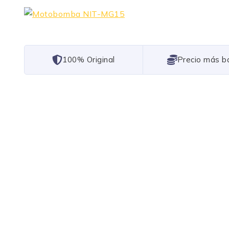
101% Original
Lowest Price