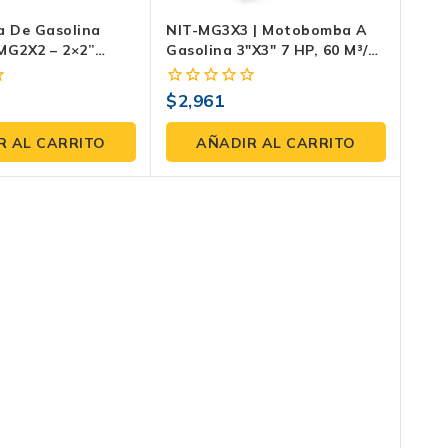
 De Gasolina
NIT-MG3X3 | Motobomba A
MG2X2 – 2×2”
Gasolina 3″x3″ 7 HP, 60 M³/h
 Autocebante
Para Riego, Llenado Y
 Y Drenaje
Desagüe
$
2,961
0
fuera
de
R AL CARRITO
AÑADIR AL CARRITO
5