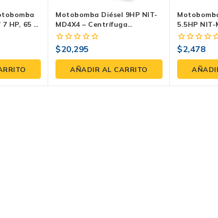
otobomba
Motobomba Diésel 9HP NIT-
Motobomba
 7 HP, 65 M
MD4X4 – Centrífuga
5.5HP NIT-
/h Para
Autocebante De Alto
Centrífuga
Exigente
Rendimiento
Para Riego
$
20,295
$
2,478
0
0
fuera
fuera
de
de
ARRITO
AÑADIR AL CARRITO
AÑADI
5
5