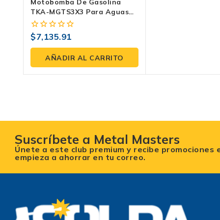
Motobomba De Gasolina
TKA-MGTS3X3 Para Aguas
Residuales – Alta Capacidad
Y Durabilidad
$
7,135.91
0
fuera
de
AÑADIR AL CARRITO
5
Suscríbete a Metal Masters
Únete a este club premium y recibe promociones 
empieza a ahorrar en tu correo.