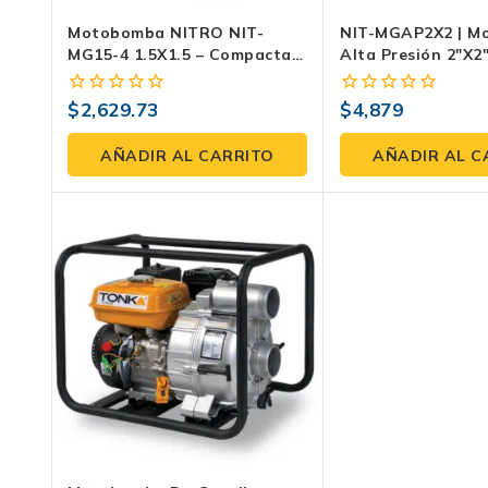
Motobomba NITRO NIT-
NIT-MGAP2X2 | M
MG15-4 1.5X1.5 – Compacta Y
Alta Presión 2″x2″
Potente
De Altura Y 30 M³
Riego Y Desagüe 
$
2,629.73
$
4,879
0
0
fuera
fuera
de
de
AÑADIR AL CARRITO
AÑADIR AL C
5
5