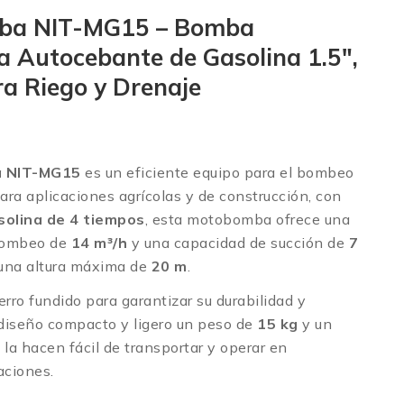
ba NIT-MG15 – Bomba
a Autocebante de Gasolina 1.5″,
a Riego y Drenaje
 NIT-MG15
es un eficiente equipo para el bombeo
para aplicaciones agrícolas y de construcción, con
solina de 4 tiempos
, esta motobomba ofrece una
bombeo de
14 m³/h
y una capacidad de succión de
7
 una altura máxima de
20 m
.
erro fundido para garantizar su durabilidad y
 diseño compacto y ligero un peso de
15 kg
y un
L
la hacen fácil de transportar y operar en
aciones.