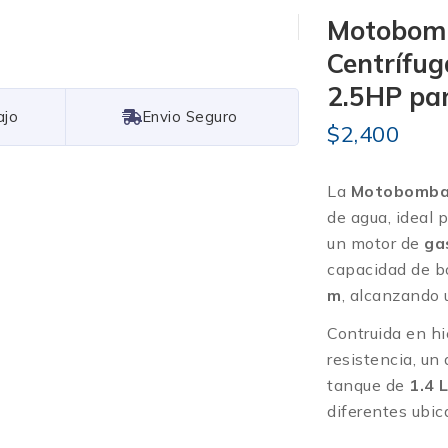
Motobom
Centrífug
2.5HP par
Free Shipping
$
2,400
La
Motobomba
de agua, ideal 
un motor de
ga
capacidad de 
m
, alcanzando
Contruida en hi
resistencia, un
tanque de
1.4 
diferentes ubic