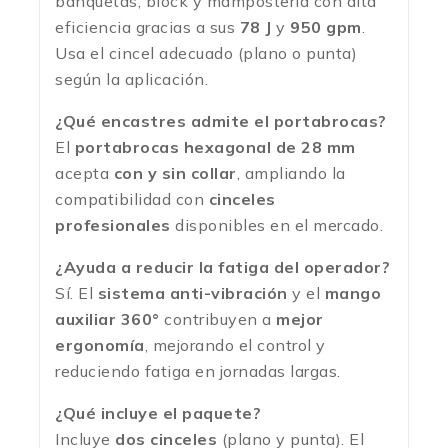
banquetas, block y mampostería con alta
eficiencia gracias a sus
78 J
y
950 gpm
.
Usa el cincel adecuado (plano o punta)
según la aplicación.
¿Qué encastres admite el portabrocas?
El
portabrocas hexagonal de 28 mm
acepta
con y sin collar
, ampliando la
compatibilidad con
cinceles
profesionales
disponibles en el mercado.
¿Ayuda a reducir la fatiga del operador?
Sí. El
sistema anti-vibración
y el
mango
auxiliar 360°
contribuyen a
mejor
ergonomía
, mejorando el control y
reduciendo fatiga en jornadas largas.
¿Qué incluye el paquete?
Incluye
dos cinceles
(plano y punta). El