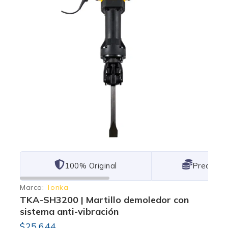
101% Original
Lowest P
Marca:
Tonka
TKA-SH3200 | Martillo demoledor con
sistema anti-vibración
$
25,644