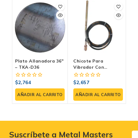
Plato Allanadora 36″
Chicote Para
– TKA-D36
Vibrador Con
Encastre Tipo
Dynapack – TKA-
$
2,764
$
2,657
0
0
VPS38
fuera
fuera
de
de
AÑADIR AL CARRITO
AÑADIR AL CARRITO
5
5
Suscríbete a Metal Masters