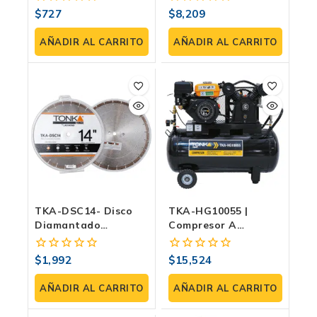
BASE
– Potencia Y
$
727
$
8,209
0
0
Precisión Para
fuera
fuera
Concreto
de
de
AÑADIR AL CARRITO
AÑADIR AL CARRITO
5
5
TKA-DSC14- Disco
TKA-HG10055 |
Diamantado
Compresor A
Segmentado 14″
Gasolina 108L |
Para Concreto
Tonka
$
1,992
$
15,524
0
0
Curado
fuera
fuera
de
de
AÑADIR AL CARRITO
AÑADIR AL CARRITO
5
5