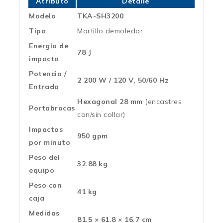
Atributo
Detalle
Modelo
TKA-SH3200
Tipo
Martillo demoledor
Energía de
78 J
impacto
Potencia /
2 200 W / 120 V, 50/60 Hz
Entrada
Hexagonal 28 mm
(encastres
Portabrocas
con/sin collar)
Impactos
950 gpm
por minuto
Peso del
32.88 kg
equipo
Peso con
41 kg
caja
Medidas
81.5 × 61.8 × 16.7 cm