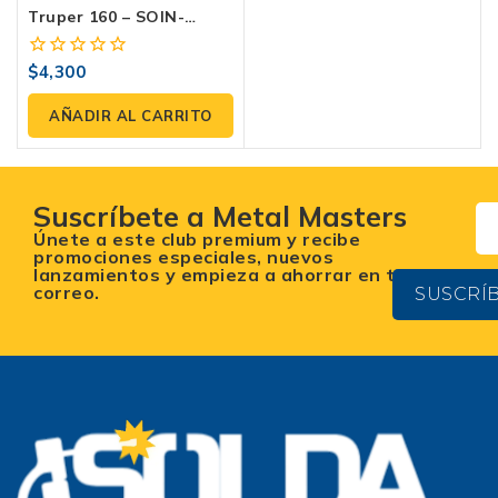
Truper 160 – SOIN-
120/160
$
4,300
0
fuera
de
AÑADIR AL CARRITO
5
Suscríbete a Metal Masters
Únete a este club premium y recibe
promociones especiales, nuevos
lanzamientos y empieza a ahorrar en tu
correo.
SUSCRÍ