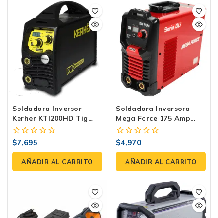
Soldadora Inversor
Soldadora Inversora
Kerher KTI200HD Tig
Mega Force 175 Amp
200 Amp – Tecnología
Marca Lincoln
Inverter Alemana De
$
7,695
$
4,970
0
0
Vanguardia
fuera
fuera
de
de
AÑADIR AL CARRITO
AÑADIR AL CARRITO
5
5