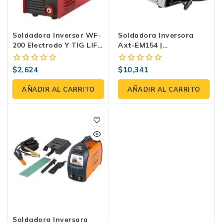
Soldadora Inversor WF-
Soldadora Inversora
200 Electrodo Y TIG LIFT
Axt-EM154 |
200 Amp Weld Force
Microalambre, Electrodo
Y TIG De 140 Amp
$
2,624
$
10,341
0
0
fuera
fuera
de
de
AÑADIR AL CARRITO
AÑADIR AL CARRITO
5
5
Soldadora Inversora