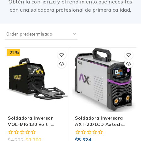
Obtén la confianza y el rendimiento que necesitas
con una soldadora profesional de primera calidad.
-22%
Soldadora Inversor
Soldadora Inversora
VOL-MIG130 Volt |
AXT-207LCD Axtech
Multiprocesos 3 En 1
Electrodo Y TIG LIFT Bi-
Voltaje
$
4,222
$
3,300
$
5,524
0
0