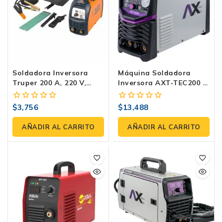
Soldadora Inversora
Máquina Soldadora
Truper 200 A, 220 V,
Inversora AXT-TEC200 |
Electrodo Y TIG – SOIN-
Electrodo, Tig HF Y
200
Plasma 200 Amp
$
3,756
$
13,488
0
0
fuera
fuera
de
de
AÑADIR AL CARRITO
AÑADIR AL CARRITO
5
5