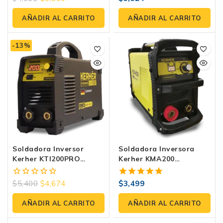
fuera
fuera
de
de
AÑADIR AL CARRITO
AÑADIR AL CARRITO
5
5
-13%
Soldadora Inversor
Soldadora Inversora
Kerher KTI200PRO
Kerher KMA200
Electrodo TIG 200 Amp –
Electrodo De 200
Inverter Profesional
Amperes Bivoltaje
$
5,400
$
4,674
$
3,499
0
5.00
110V/220V IGBT
fuera
fuera de 5
de
AÑADIR AL CARRITO
AÑADIR AL CARRITO
5